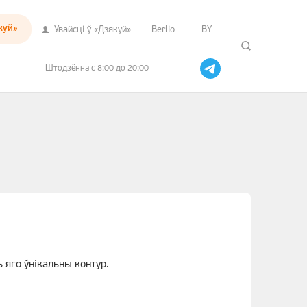
куй»
Увайсцi ў «Дзякуй»
Berlio
BY
Штодзённа с 8:00 до 20:00
 яго ўнікальны контур.