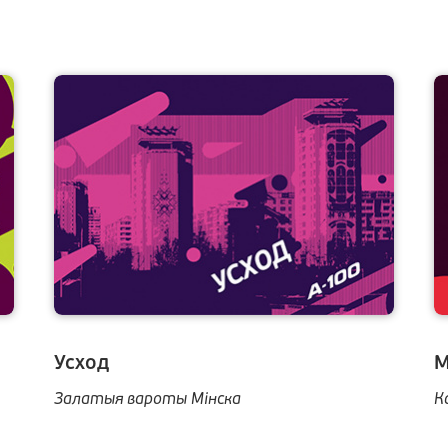
Усход
М
Залатыя вароты Мінска
К