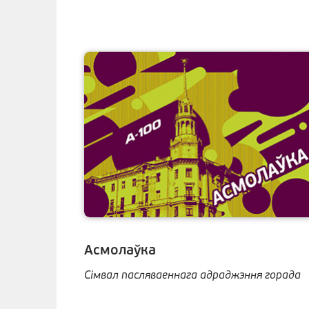
Асмолаўка
Сімвал пасляваеннага адраджэння горада