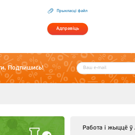
Прыкласці файл
Адправіць
и. Подпишись!
Работа і жыццё ў