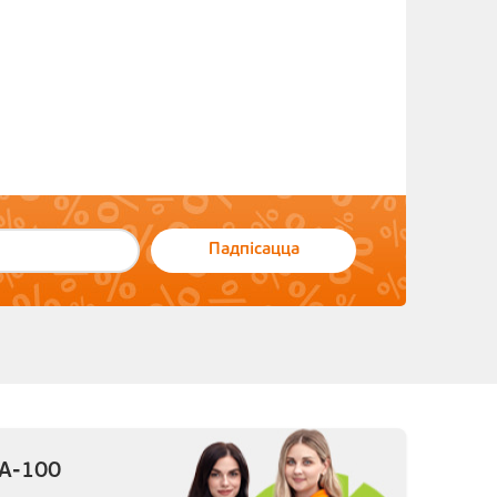
Падпісацца
 А-100