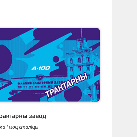
рактарны завод
іла і моц сталіцы