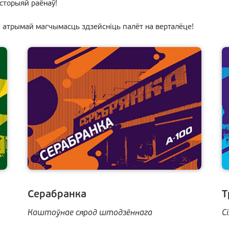
історыяй раёнаў!
» і атрымай магчымасць здзейсніць палёт на верталёце!
Серабранка
Т
Каштоўнае сярод штодзённага
C