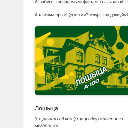
Азнаёмся з невядомымі фактамі і насычанай г
А таксама прымі ўдзел у «Экскурсіі за дзякуй
Лошыца
Утульная сядзіба ў сэрцы двухмільённага
мегаполіса