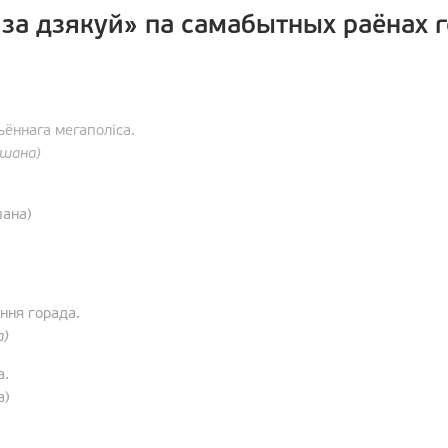
 за дзякуй» па самабытных раёнах г
ьённага мегаполіса.
ршана)
шана)
ння горада.
а)
а.
а)