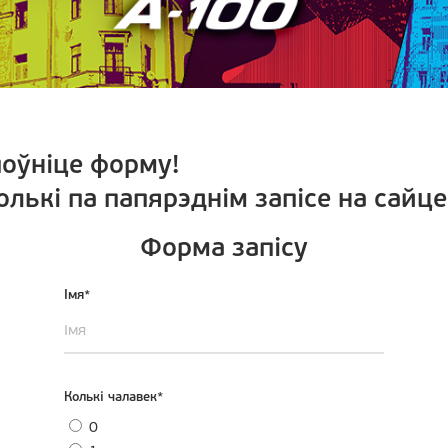
поўніце форму!
толькі па папярэднім запісе на сайце
Форма запісу
Імя*
Колькі чалавек*
0