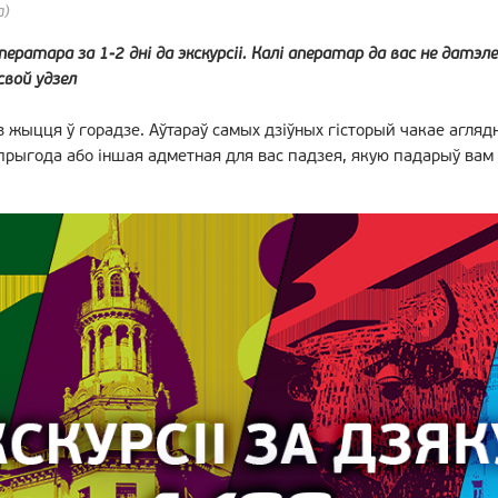
а)
ератара за 1-2 дні да экскурсіі. Калі аператар да вас не датэл
свой удзел
 жыцця ў горадзе. Аўтараў самых дзіўных гісторый чакае агляд
 прыгода або іншая адметная для вас падзея, якую падарыў вам 