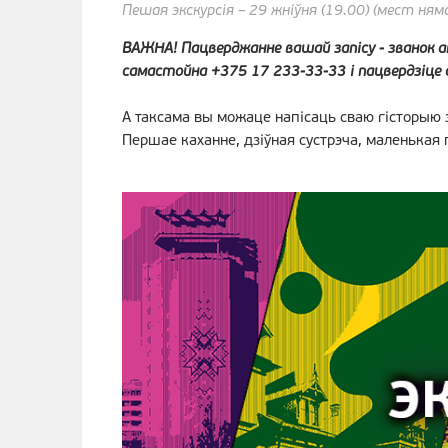
Пешая экскурсія – 29 жніўня (19.00) (мест ням
ВАЖНА! Пацверджанне вашай запісу - званок ап
самастойна +375 17 233-33-33 і пацвердзіце 
А таксама вы можаце напісаць сваю гісторыю з
Першае каханне, дзіўная сустрэча, маленькая