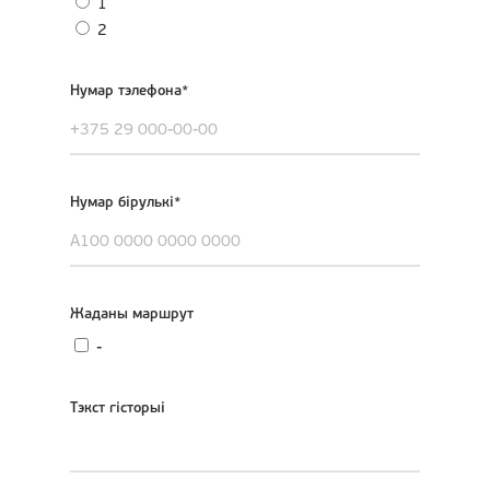
1
2
Нумар тэлефона*
Нумар бірулькі*
Жаданы маршрут
-
Тэкст гісторыі