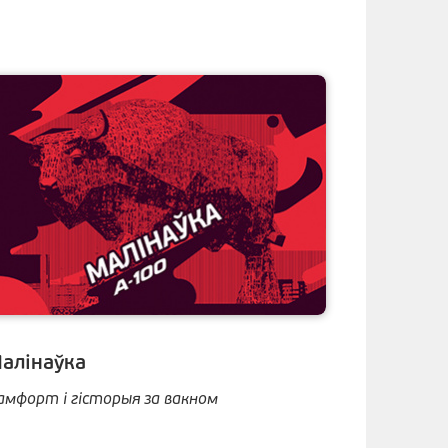
алінаўка
амфорт і гісторыя за вакном