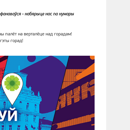
ефанаваўся - набярыце нас па нумары
ны палёт на верталёце над горадам!
гэты горад!