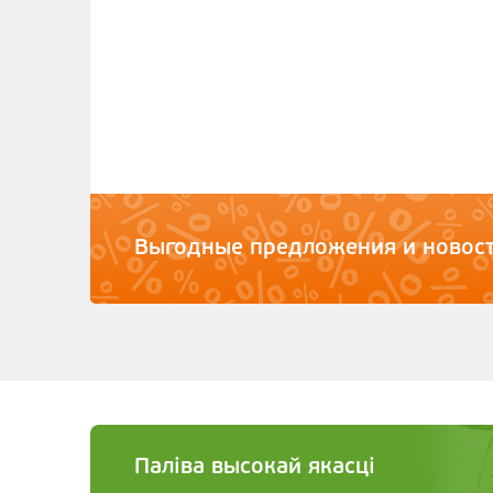
Выгодные предложения и новост
Паліва высокай якасці