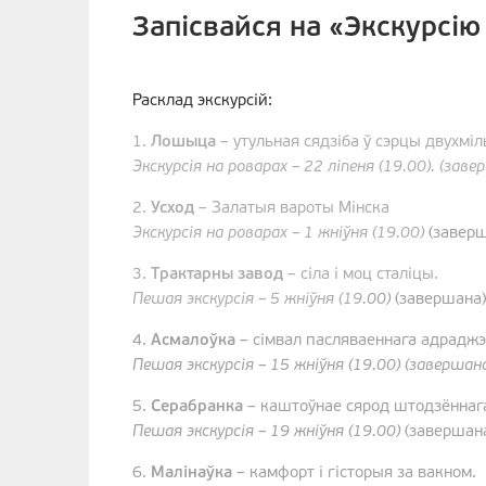
Запісвайся на «Экскурсію
Расклад экскурсій:
1.
Лошыца
– утульная сядзіба ў сэрцы двухміл
Экскурсія на роварах – 22 ліпеня (19.00). (заве
2.
Усход
– Залатыя вароты Мінска
Экскурсія на роварах
– 1 жніўня (19.00)
(завер
3.
Трактарны завод
– сіла і моц сталіцы.
Пешая экскурсія – 5 жніўня (19
.00)
(завершана)
4.
Асмалоўка
– сімвал пасляваеннага адраджэ
Пешая экскурсія – 15 жніўня (19.00)
(завершан
5.
Серабранка
– каштоўнае сярод штодзённаг
Пешая экскурсія – 19 жніўня (19.00)
(завершан
6.
Малінаўка
– камфорт і гісторыя за вакном.