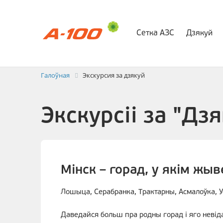
Сетка АЗС
Дзякуй
Абмен элек
Галоўная
Экскурсия за дзякуй
Экскурсіі за "Дзя
Мінск – горад, у якім жыв
Лошыца, Серабранка, Трактарны, Асмалоўка, Ус
Даведайся больш пра родны горад і яго неві