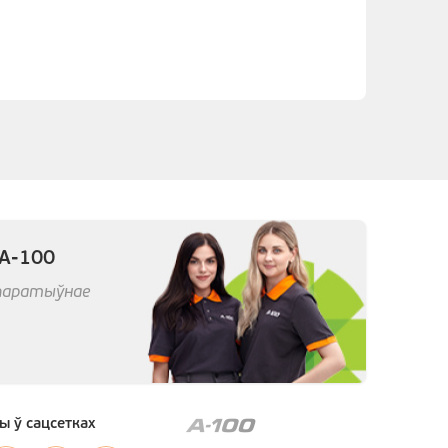
 А-100
арпаратыўнае
ы ў сацсетках