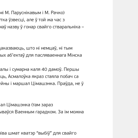
мі М. Паруснікавым і М. Рачко)
а ўзвесці, але ў той жа час з
аў назву ў гонар свайго стваральніка –
аказваюць, што ні немцаў, ні тым
ных аб’ектаў для пасляваеннага Мінска
талы і сумарна каля 40 дамоў. Першы
ць, Асмалоўка якраз стаяла побач са
ейны і маршал Цімашэнка. Праўда, не ў
шал Цімашэнка (там зараз
ываўся Ваенным гарадком. За ім можна
іва шмат кватэр “выбіў” для свайго