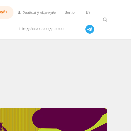
куй»
Увайсцi ў «Дзякуй»
Berlio
BY
Штодзённа с 8:00 до 20:00