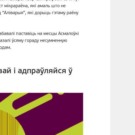
т мікрараёна, які амаль што не
 “Аліварыя”, які дорыць гэтаму раёну
абавалі паставіць на месцы Асмалоўкі
азалі ўсяму гораду несумненную
одам.
ай і адпраўляйся ў