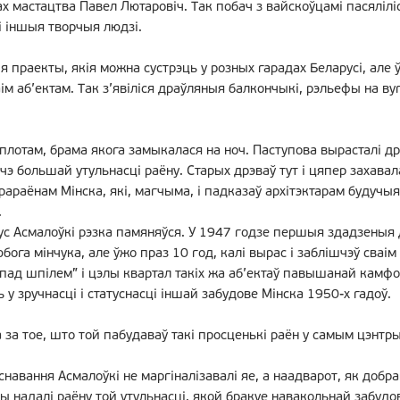
ах мастацтва Павел Лютаровіч. Так побач з вайскоўцамі пасялілі
 і іншыя творчыя людзі.
 праекты, якія можна сустрэць у розных гарадах Беларусі, але 
м аб’ектам. Так з’явіліся драўляныя балкончыкі, рэльефы на вуг
плотам, брама якога замыкалася на ноч. Паступова вырасталі 
чэ большай утульнасці раёну. Старых дрэваў тут і цяпер захавал
аёнам Мінска, які, магчыма, і падказаў архітэктарам будучыя 
.
тус Асмалоўкі рэзка памяняўся. У 1947 годзе першыя здадзеныя
бога мінчука, але ўжо праз 10 год, калі вырас і заблішчэў сваі
 пад шпілем” і цэлы квартал такіх жа аб’ектаў павышанай камфор
у зручнасці і статуснасці іншай забудове Мінска 1950-х гадоў.
 за тое, што той пабудаваў такі просценькі раён у самым цэнтры
навання Асмалоўкі не маргіналізавалі яе, а наадварот, як добрам
ы надалі раёну той утульнасці, якой бракуе навакольнай забудо