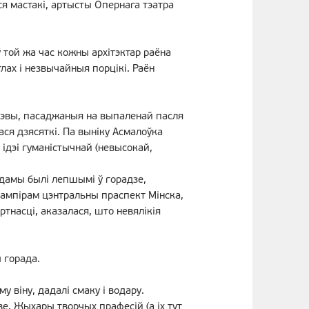
ся мастакі, артысты Опернага тэатра
ў той жа час кожны архітэктар раёна
лах і незвычайныя порцікі. Раён
дрэвы, пасаджаныя на выпаленай пасля
ася дзясяткі. Па выніку Асмалоўка
ідэі гуманістычнай (невысокай,
 дамы былі лепшымі ў горадзе,
м ампірам цэнтральны праспект Мінска,
тнасці, аказалася, што невялікія
 горада.
у віну, дадалі смаку і водару.
ве. Жыхары творчых прафесій (а іх тут