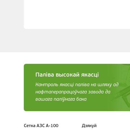
Паліва высокай якасці
Кантроль якасці паліва на шляху ад
нафтаперапрацоўчага завода да
вашага паліўнага бака
Сетка АЗС А-100
Дзякуй