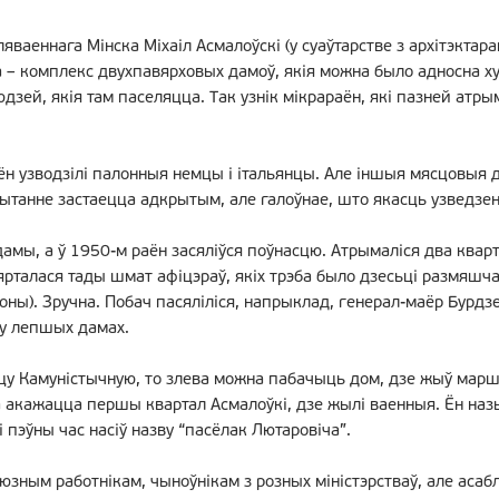
яваеннага Мінска Міхаіл Асмалоўскі (у суаўтарстве з архітэктара
– комплекс двухпавярховых дамоў, якія можна было адносна хутк
ей, якія там паселяцца. Так узнік мікрараён, які пазней атрым
н узводзілі палонныя немцы і італьянцы. Але іншыя мясцовыя д
Пытанне застаецца адкрытым, але галоўнае, што якасць узведзе
амы, а ў 1950-м раён засяліўся поўнасцю. Атрымаліся два квар
ярталася тады шмат афіцэраў, якіх трэба было дзесьці размяшча
ны). Зручна. Побач пасяліліся, напрыклад, генерал-маёр Бурдз
ху лепшых дамах.
ліцу Камуністычную, то злева можна пабачыць дом, дзе жыў мар
 акажацца першы квартал Асмалоўкі, дзе жылі ваенныя. Ён наз
і пэўны час насіў назву “пасёлак Лютаровіча”.
юзным работнікам, чыноўнікам з розных міністэрстваў, але асабл