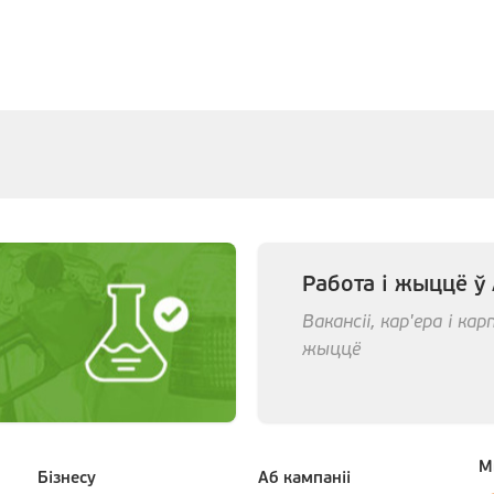
Работа і жыццё ў
Вакансіі, кар'ера і к
жыццё
М
Бiзнесу
Аб кампанii