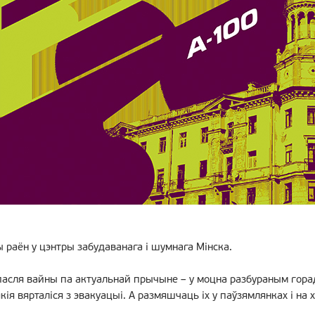
 раён у цэнтры забудаванага і шумнага Мінска.
пасля вайны па актуальнай прычыне – у моцна разбураным гора
 якія вярталіся з эвакуацыі. А размяшчаць іх у паўзямлянках і на