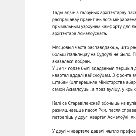
Тады адзін з галоўных архітэктараў пасл
распрацаваў праект жылога мікрараёна 
прымальным узроўнем камфорту для людз
архітэктара Асмалоўскага.
Мясцовыя часта распавядаюць, што раё
больш італьянцаў на будоўлі не было. 
аказалася добрай.
У 1947 годзе былі здадзеныя першыя д
квартал аддалі вайскоўцам. З фронта в
штабам (цяперашняе Міністэрства абаро
самой Асмалоўцы, а праз вуліцу, у кры
Калі са Старавіленскай збочыць на ву
размяшчаецца пасол РФ), пасля справа
патрапіць у другі квартал Асмалоўкі, як
У другім квартале давалі жытло прафса