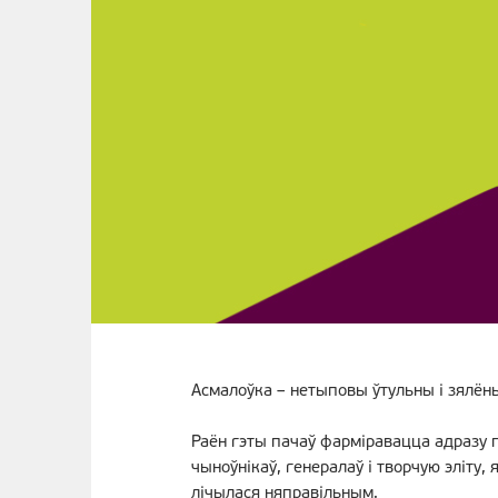
Асмалоўка – нетыповы ўтульны і зялёны
Раён гэты пачаў фарміравацца адразу 
чыноўнікаў, генералаў і творчую эліту,
лічылася няправільным.