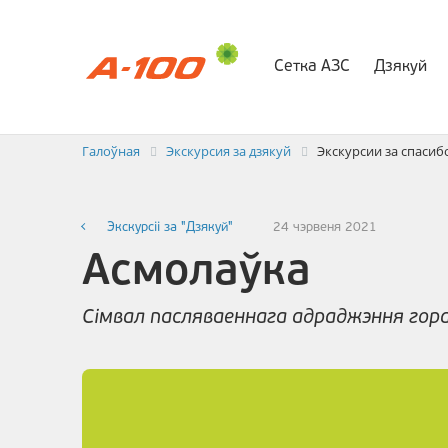
Сетка АЗС
Дзякуй
Абмен элек
Галоўная
Экскурсия за дзякуй
Экскурсии за спасиб
Экскурсіі за "Дзякуй"
24 чэрвеня 2021
Асмолаўка
Сімвал пасляваеннага адраджэння гор