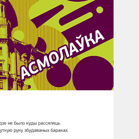
дзе не было куды рассяляць
 хуткую руку збудаваных бараках