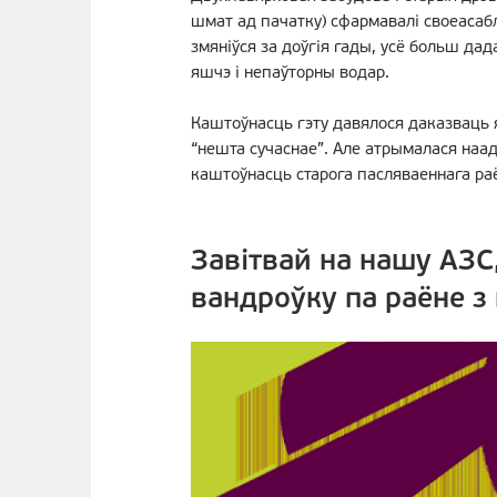
шмат ад пачатку) сфармавалі своеасабл
змяніўся за доўгія гады, усё больш да
яшчэ і непаўторны водар.
Каштоўнасць гэту давялося даказваць я
“нешта сучаснае”. Але атрымалася наа
каштоўнасць старога пасляваеннага ра
Завітвай на нашу АЗС
вандроўку па раёне з