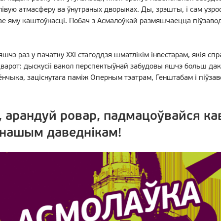
івую атмасферу ва ўнутраных дворыках. Ды, зрэшты, і сам узрос
дае яму каштоўнасці. Побач з Асмалоўкай размяшчаецца піўзавод
шчэ раз у пачатку ХХІ стагоддзя шматлікім інвестарам, якія спр
дварот: дыскусіі вакол перспектыўнай забудовы яшчэ больш дак
ёнчыка, заціснутага паміж Оперным тэатрам, Генштабам і піўзав
, арандуй ровар, падмацоўвайся кав
 нашым даведнікам!