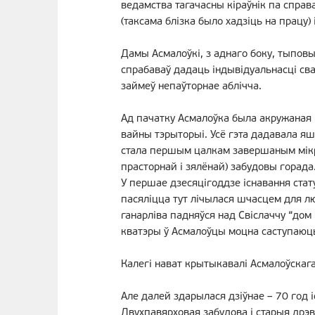
ведамства тагачасны кіраўнік па справ
(таксама блізка было хадзіць на працу)
Дамы Асмалоўкі, з аднаго боку, тыповыя
спрабаваў дадаць індывідуальнасці сваі
займеў непаўторнае аблічча.
Ад пачатку Асмалоўка была акружаная 
вайны тэрыторыі. Усё гэта дадавала яш
стала першым цалкам завершаным мікрар
прасторнай і зялёнай) забудовы горада
У першае дзесяцігоддзе існавання ста
пасяліцца тут лічылася шчасцем для лю
ганарліва падняўся над Свіслаччу “дом
кватэры ў Асмалоўцы моцна саступаюць 
Калегі нават крытыкавалі Асмалоўскага
Але далей здарылася дзіўнае – 70 год іс
Двухпавярховая забудова і старыя дрэв