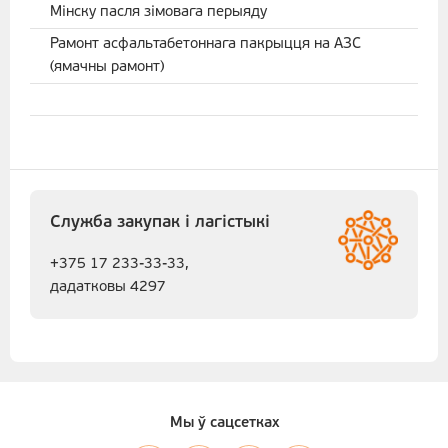
Мінску пасля зімовага перыяду
Рамонт асфальтабетоннага пакрыцця на АЗС
(ямачны рамонт)
Служба закупак і лагістыкі
+375 17 233-33-33,
дадатковы 4297
Мы ў сацсетках