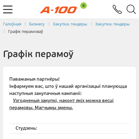
Абмен электроннымі дакументамі
Зваротная сувязь
Заяўка на выстаўленне ЭРФ
Паслугi
Галоўная
Бизнесу
Закупки, тендеры
Закупки, тендеры
Графік перамоваў
Графік перамоў
Паважаныя партнёры!
Інфармуем вас, што ў нашай арганізацыі плануюцца
наступныя закупачныя кампаніі:
Узгодненыя закупкі, наконт якіх можна весці
перамовы. Магчымы змены.
Студзень: