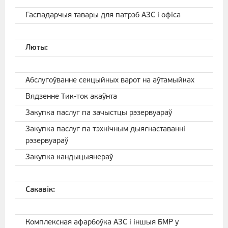
Гаспадарчыя тавары для патрэб АЗС і офіса
Люты:
Абслугоўванне секцыйных варот на аўтамыйках
Вядзенне Тик-ток акаўнта
Закупка паслуг па зачыстцы рэзервуараў
Закупка паслуг па тэхнічным дыягнаставанні
рэзервуараў
Закупка кандыцыянераў
Сакавік:
Комплексная афарбоўка АЗС і іншыя БМР у