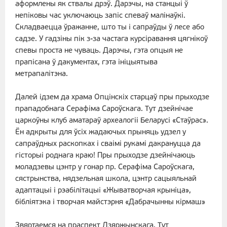
аформлены як ствалы дрэў. Дарэчы, на станцыі ў
непіковы час уключаюць запіс спеваў малінаўкі.
Складваецца ўражанне, што ты і сапраўды ў лесе або
садзе. У гадзіны пік з-за частага курсіравання цягнікоў
спевы проста не чуваць. Дарэчы, гэта опцыя не
прапісана ў дакументах, гэта ініцыятыва
метрапалітэна.
Далей ідзем да храма Опцінскіх старцаў пры прыходзе
прападобнага Серафіма Сароўскага. Тут дзейнічае
царкоўны клуб аматараў археалогіі Беларусі «Стаўрас».
Ён адкрыты для ўсіх жадаючых прыняць удзел у
сапраўдных раскопках і сваімі рукамі дакрануцца да
гісторыі роднага краю! Пры прыходзе дзейнічаюць
моладзевы цэнтр у гонар пр. Серафіма Сароўскага,
сястрынства, нядзельная школа, цэнтр сацыяльнай
адаптацыі і рэабілітацыі «Жыватворчая крыніца»,
бібліятэка і творчая майстэрня «Дабрачынны кірмаш»
Звяртаемся на праспект Дзяржынскага. Тут