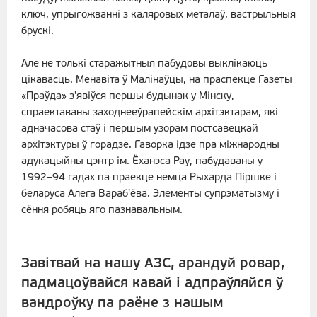
ключ, упрыгожванні з каляровых металаў, вастрыльныя
брускі.
Але не толькі старажытныя пабудовы выклікаюць
цікавасць. Менавіта ў Малінаўцы, на праспекце Газеты
«Праўда» з'явіўся першы будынак у Мінску,
спраектаваны заходнееўрапейскім архітэктарам, які
адначасова стаў і першым узорам постсавецкай
архітэктуры ў горадзе. Гаворка ідзе пра міжнародны
адукацыйны цэнтр ім. Ёханэса Рау, пабудаваны у
1992–94 гадах па праекце немца Рыхарда Піршке і
беларуса Алега Вараб'ёва. Элементы супрэматызму і
сёння робяць яго пазнавальным.
Завітвай на нашу АЗС, арандуй ровар,
падмацоўвайся кавай і адпраўляйся ў
вандроўку па раёне з нашым