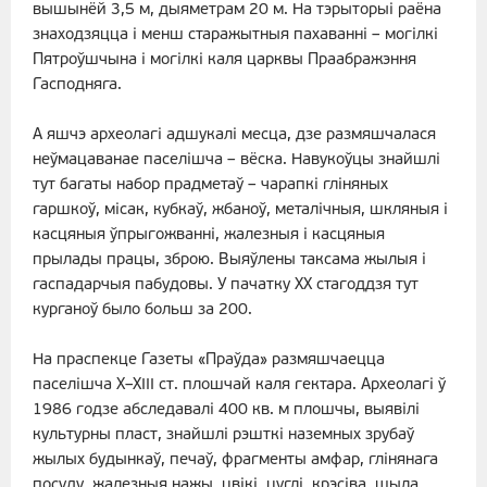
вышынёй 3,5 м, дыяметрам 20 м. На тэрыторыі раёна
знаходзяцца і менш старажытныя пахаванні – могілкі
Пятроўшчына і могілкі каля царквы Праабражэння
Гасподняга.
А яшчэ археолагі адшукалі месца, дзе размяшчалася
неўмацаванае паселішча – вёска. Навукоўцы знайшлі
тут багаты набор прадметаў – чарапкі гліняных
гаршкоў, місак, кубкаў, жбаноў, металічныя, шкляныя і
касцяныя ўпрыгожванні, жалезныя і касцяныя
прылады працы, зброю. Выяўлены таксама жылыя і
гаспадарчыя пабудовы. У пачатку ХХ стагоддзя тут
курганоў было больш за 200.
На праспекце Газеты «Праўда» размяшчаецца
паселішча X–XIII ст. плошчай каля гектара. Археолагі ў
1986 годзе абследавалі 400 кв. м плошчы, выявілі
культурны пласт, знайшлі рэшткі наземных зрубаў
жылых будынкаў, печаў, фрагменты амфар, глінянага
посуду, жалезныя нажы, цвікі, цуглі, крэсіва, шыла,