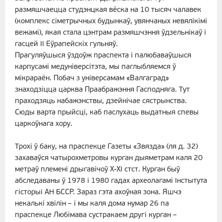
размяшчаецца студэнцкая вёска на 10 тысяч чалавек
(комплекс сіметрычных будынкаў, увянчаных невялікімі
вежамі), якая стала цэнтрам размяшчэння ўдзельнікаў і
гасцей II Еўрапейскіх гульняў.
Прагуляўшыся ўздоўж праспекта і палюбаваўшыся
карпусамі медуніверсітэта, мы паглыбляемся ў
мікрараён. Побач з універсамам «Валгаград»
знаходзіцца царква Праабражэння Гасподняга. Тут
праходзяць набажэнствы, дзейнічае сястрынства.
Сюды варта прыйсці, каб паслухаць выдатныя спевы
царкоўнага хору.
Трохі ў баку, на праспекце Газеты «Звязда» (ля д. 32)
захаваўся чатырохметровы курган дыяметрам каля 20
метраў племені дрыгавічоў Х-ХІ стст. Курган быў
абследаваны ў 1978 і 1980 гадах археолагамі Інстытута
гісторыі АН БССР. Зараз гэта ахоўная зона. Яшчэ
некалькі хвілін – і мы каля дома нумар 26 па
праспекце Любімава сустракаем другі курган –