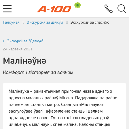
Абмен электроннымі дакументамі
Зваротная сувязь
Заяўка на выстаўленне ЭРФ
Паслугi
Галоўная
Экскурсия за дзякуй
Экскурсии за спасибо
Экскурсіі за "Дзякуй"
24 чэрвеня 2021
Малінаўка
Камфорт і гісторыя за вакном
Малінаўка – рамантычная прыгожая назва аднаго з
адносна маладых раёнаў Мінска. Падарожжа па раёне
пачнем ад станцыі метро. Станцыя «Малінаўка»
заслугоўвае ўвагі: афармленне станцыі цалкам
адпавядае яе назве. Тут на галінах пладовых дрэў
шчабечуць малінаўкі, спее маліна. Калоны станцыі