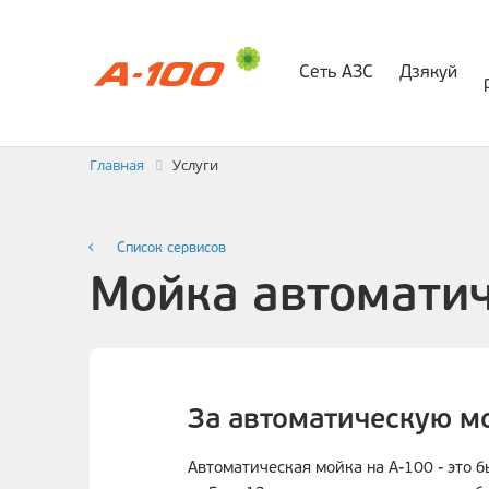
Сеть АЗС
Дзякуй
Электр
Заявка на выставлени
Главная
Услуги
Список сервисов
Мойка автомати
За автоматическую мо
Автоматическая мойка на А-100 - это 