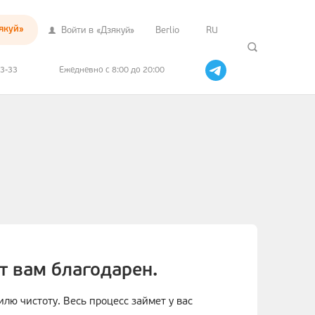
якуй»
Войти в «Дзякуй»
Berlio
RU
33-33
Ежедневно с 8:00 до 20:00
т вам благодарен.
лю чистоту. Весь процесс займет у вас