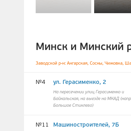
цены
Минск и Минский 
Заводской р-н: Ангарская, Сосны, Чижовка, Ш
№4
ул. Герасименко, 2
На пересечении улиц Герасименко и
Байкальская, на выезде на МКАД (напр
Большое Стиклево)
№11
Машиностроителей, 7Б