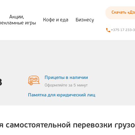
Скачать «Дз
Акции,
Кофе и еда
Бизнесу
рекламные игры
+375 17 233-
онный документооборот
е ЭСЧФ
Контроль качества топлива на пути, который начинается с нефтеперерабатывающего завода и заканчивается вашим топливным баком
Заправляйтесь на 97% АЗС в Беларуси и контролируйте расход топлива в личном кабинете!
в
Прицепы в наличии
Оформляйте за 5 минут
Памятка для юридический лиц
я самостоятельной перевозки грузо