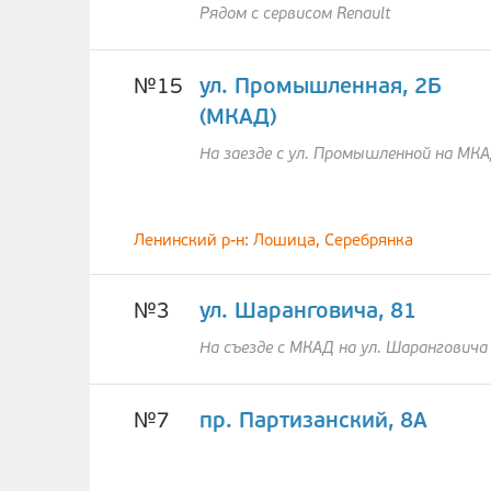
Рядом с сервисом Renault
№15
ул. Промышленная, 2Б
(МКАД)
На заезде с ул. Промышленной на МК
Ленинский р-н: Лошица, Серебрянка
№3
ул. Шаранговича, 81
На съезде с МКАД на ул. Шаранговича
№7
пр. Партизанский, 8А