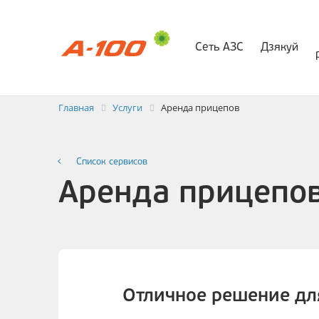
Сеть АЗС
Дзякуй
Электр
Заявка на выставлени
Главная
Услуги
Аренда прицепов
Список сервисов
Аренда прицепо
Отличное решение дл