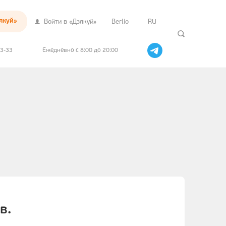
якуй»
Войти в «Дзякуй»
Berlio
RU
33-33
Ежедневно с 8:00 до 20:00
в.