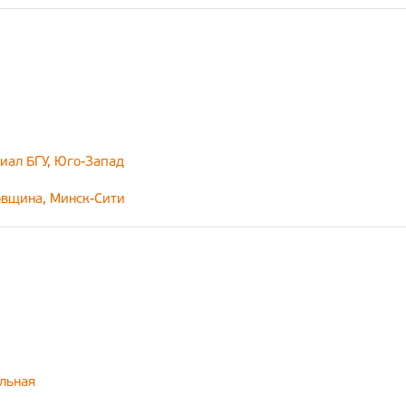
иал БГУ, Юго-Запад
совщина, Минск-Сити
альная