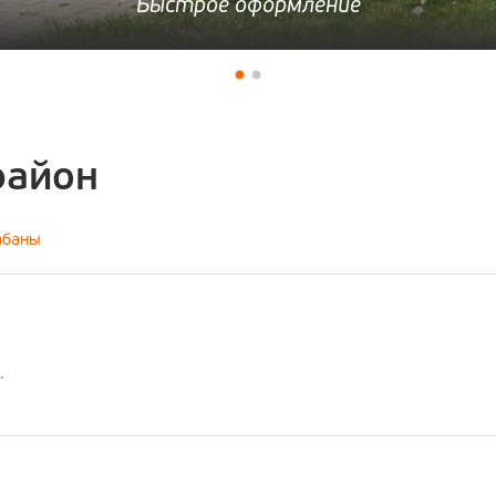
Быстрое оформление
район
абаны
.