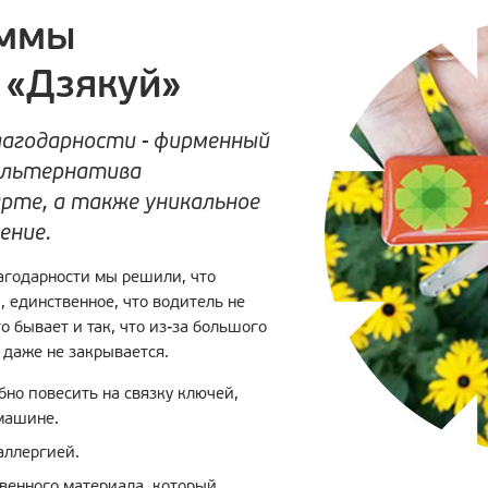
аммы
 «Дзякуй»
агодарности - фирменный
 альтернатива
рте, а также уникальное
ение.
агодарности мы решили, что
, единственное, что водитель не
о бывает и так, что из-за большого
 даже не закрывается.
но повесить на связку ключей,
 машине.
аллергией.
твенного материала, который