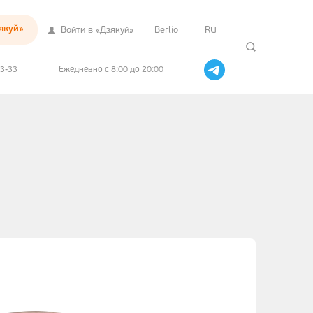
якуй»
Войти в «Дзякуй»
Berlio
RU
33-33
Ежедневно с 8:00 до 20:00