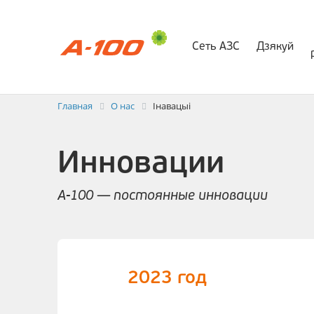
Сеть АЗС
Дзякуй
Электр
Заявка на выставлени
Главная
О нас
Інавацыі
Инновации
А-100 — постоянные инновации
2023 год