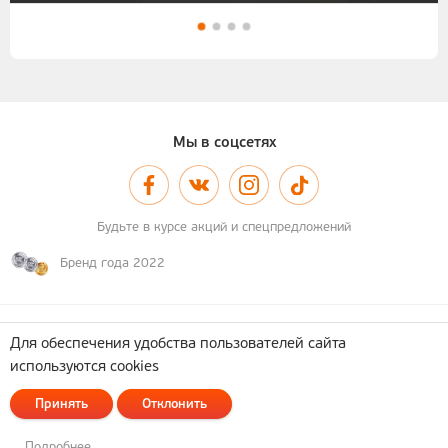
Мы в соцсетях
Будьте в курсе акций и спецпредложений
Бренд года 2022
© 2011–2026 А-100
Карта сайта
Для обеспечения удобства пользователей сайта
используются cookies
Политика обработки персональных данных
ОДО "Астотрейдинг". УНП 690362737
Принять
Отклонить
223053, Минский район, д. Боровая, д. 7, админ. помещения, кабинет 24
Разработка сайта
— Новый Сайт
Техническая поддержка и доработка
— Itach-soft
Подробнее