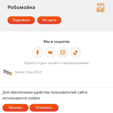
Робомойка
Подробнее
На карте
Мы в соцсетях
Будьте в курсе акций и спецпредложений
Бренд года 2022
© 2011–2026 А-100
Карта сайта
Для обеспечения удобства пользователей сайта
используются cookies
Политика обработки персональных данных
ОДО "Астотрейдинг". УНП 690362737
Принять
Отклонить
223053, Минский район, д. Боровая, д. 7, админ. помещения, кабинет 24