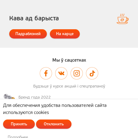
Кава ад барыста
Падрабязней
На карце
Мы ў сацсетках
Будзьце ў курсе акцый і спецпрапаноў
Бренд года 2022
Для обеспечения удобства пользователей сайта
используются cookies
© 2011–2026 А-100
Карта сайта
Принять
Отклонить
Палітыка апрацоўкі персанальных дадзеных
Распрацоўка сайта
— Новы Сайт
Подробнее