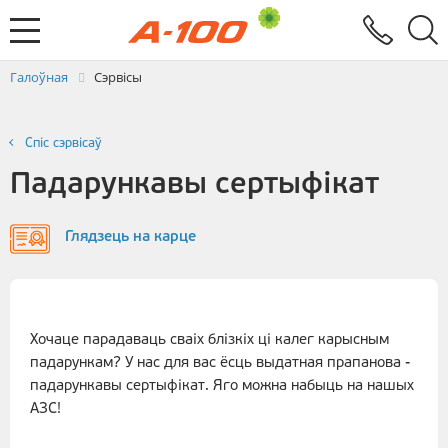
Абмен электроннымі дакументамі
Зваротная сувязь
Заяўка на выстаўленне ЭРФ
Паслугi
Галоўная
Сэрвісы
Спiс сэрвiсаў
Падарункавы сертыфікат
Глядзець на карце
Хочаце парадаваць сваіх блізкіх ці калег карысным
падарункам? У нас для вас ёсць выдатная прапанова -
падарункавы сертыфікат. Яго можна набыць на нашых
АЗС!