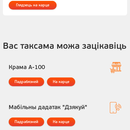
Глядзець на карце
Вас таксама можа зацікавіць
Крама А-100
Падрабязней
На карце
Мабільны дадатак "Дзякуй"
Падрабязней
На карце