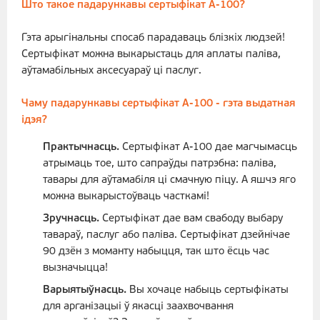
Што такое падарункавы сертыфікат А-100?
Гэта арыгінальны спосаб парадаваць блізкіх людзей!
Сертыфікат можна выкарыстаць для аплаты паліва,
аўтамабільных аксесуараў ці паслуг.
Чаму падарункавы сертыфікат А-100 - гэта выдатная
ідэя?
Практычнасць.
Сертыфікат А-100 дае магчымасць
атрымаць тое, што сапраўды патрэбна: паліва,
тавары для аўтамабіля ці смачную піцу. А яшчэ яго
можна выкарыстоўваць часткамі!
Зручнасць.
Сертыфікат дае вам свабоду выбару
тавараў, паслуг або паліва. Сертыфікат дзейнічае
90 дзён з моманту набыцця, так што ёсць час
вызначыцца!
Варыятыўнасць.
Вы хочаце набыць сертыфікаты
для арганізацыі ў якасці заахвочвання