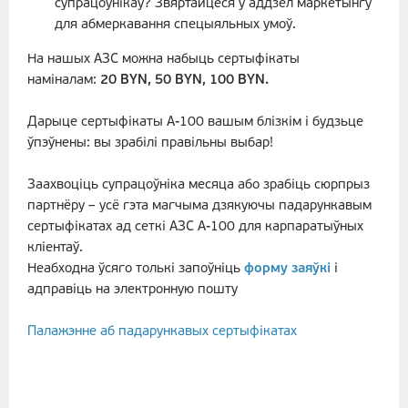
супрацоўнікаў? Звяртайцеся ў аддзел маркетынгу
для абмеркавання спецыяльных умоў.
На нашых АЗС можна набыць сертыфікаты
наміналам:
20 BYN, 50 BYN, 100 BYN.
Дарыце сертыфікаты А-100 вашым блізкім і будзьце
ўпэўнены: вы зрабілі правільны выбар!
Заахвоціць супрацоўніка месяца або зрабіць сюрпрыз
партнёру – усё гэта магчыма дзякуючы падарункавым
сертыфікатах ад сеткі АЗС А-100 для карпаратыўных
кліентаў.
Неабходна ўсяго толькі запоўніць
форму заяўкі
і
адправіць на электронную пошту
Палажэнне аб падарункавых сертыфікатах