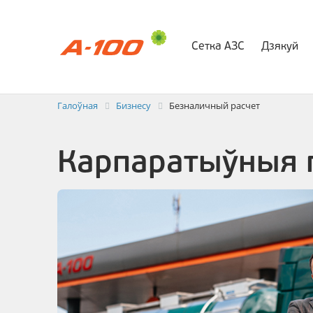
Сетка АЗС
Дзякуй
Абмен элек
Галоўная
Бизнесу
Безналичный расчет
Карпаратыўныя 