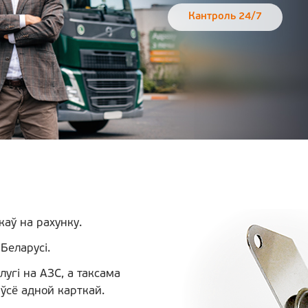
Кантроль 24/7
аў на рахунку.
Беларусі.
лугі на АЗС, а таксама
ўсё адной карткай.