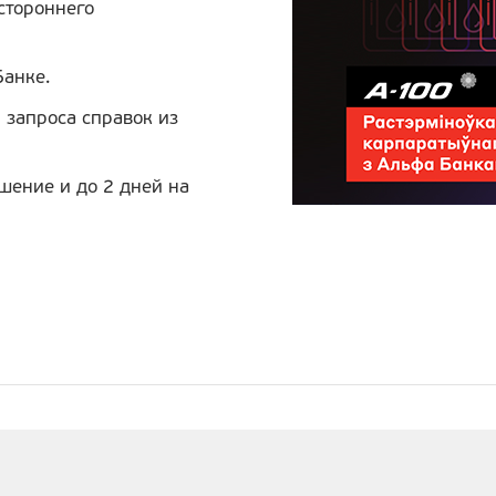
 стороннего
Банке.
 запроса справок из
шение и до 2 дней на