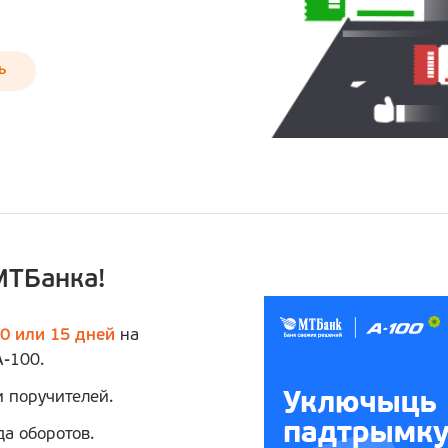
ь
МТБанка!
10 или 15 дней
на
А-100.
и поручителей.
да оборотов.