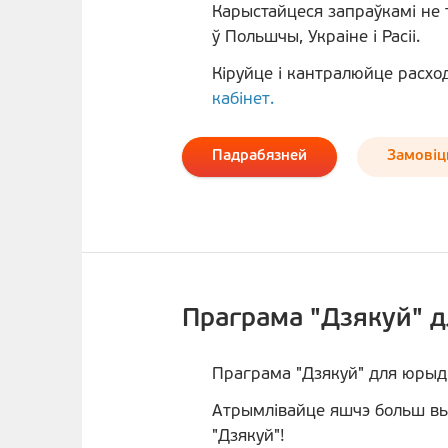
Карыстайцеся запраўкамі не то
ў Польшчы, Украіне і Расіі.
Кіруйце і кантралюйце расхо
кабінет.
Падрабязней
Замовiц
Праграма "Дзякуй" дл
Праграма "Дзякуй" для юрыд
Атрымлівайце яшчэ больш в
"Дзякуй"!