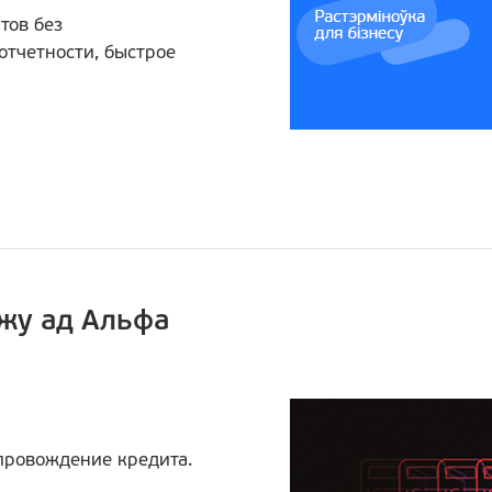
тов без
отчетности, быстрое
жу ад Альфа
опровождение кредита.