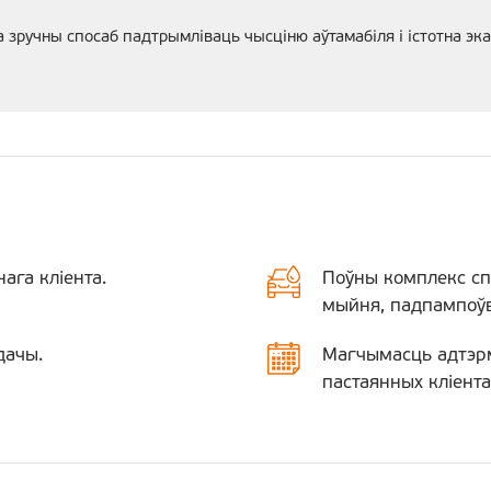
 зручны спосаб падтрымліваць чысціню аўтамабіля і істотна эк
ага кліента.
Поўны комплекс сп
мыйня, падпампоўв
дачы.
Магчымасць адтэрм
пастаянных кліента