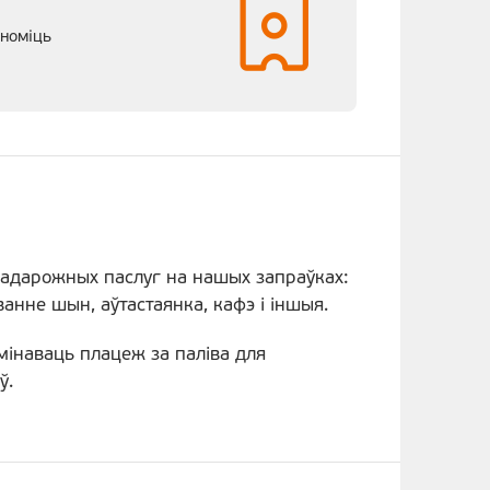
аноміць
адарожных паслуг на нашых запраўках:
анне шын, аўтастаянка, кафэ і іншыя.
інаваць плацеж за паліва для
ў.