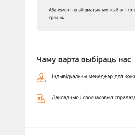
Абанемент на аўтаматычную мыйку – гэта
грошы.
Чаму варта выбiраць нас
Індывідуальны менеджэр для кожн
Дакладныя і своечасовыя справаз