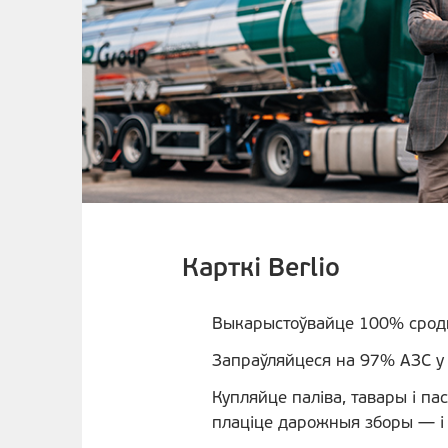
Карткі Berlio
Выкарыстоўвайце 100% сродк
Запраўляйцеся на 97% АЗС у 
Купляйце паліва, тавары і пас
плаціце дарожныя зборы — і 