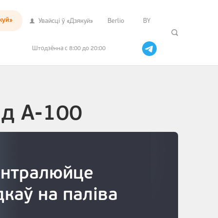
куй»
Увайсцi ў «Дзякуй»
Berlio
BY
Штодзённа с 8:00 до 20:00
д А-100
кантралюйце
дкаў на паліва