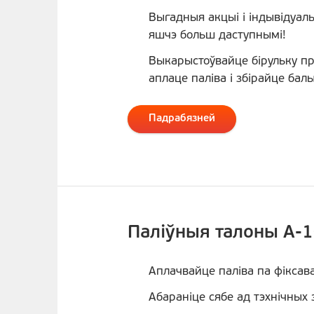
Выгадныя акцыі і індывідуал
яшчэ больш даступнымі!
Выкарыстоўвайце бірульку п
аплаце паліва і збірайце балы
Падрабязней
Паліўныя талоны А-
Аплачвайце паліва па фіксав
Абараніце сябе ад тэхнічных 