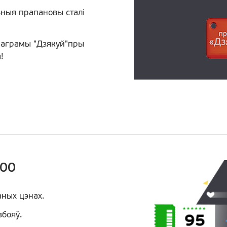
ьныя прапановы сталі
раграмы "Дзякуй"пры
!
100
аных цэнах.
збояў.