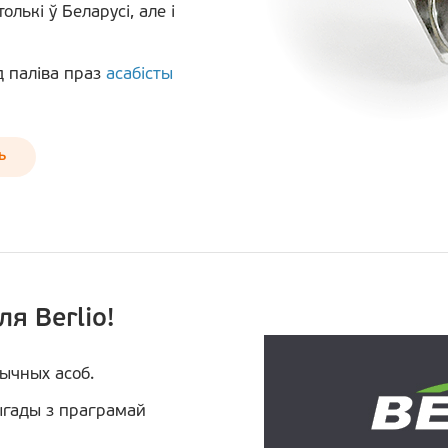
лькі ў Беларусі, але і
д паліва праз
асабісты
ь
я Berlio!
ычных асоб.
ыгады з праграмай