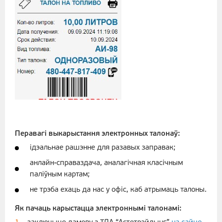
Перавагі выкарыстання электронных талонаў:
ідэальнае рашэнне для разавых заправак;
анлайн-справаздача, аналагічная класічным
паліўным картам;
не трэба ехаць да нас у офіс, каб атрымаць талоны.
Як пачаць карыстацца электроннымі талонамі: