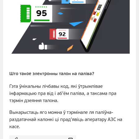
Што такое электронны талон на паліва?
Гэта ўнікальны лічбавы код, які ўтрымлівае
інфармацыю пра від і аб’ём паліва, а таксама пра
тэрмін дзеяння талона.
Выкарыстаць яго можна ў тэрмінале ля паліўна-
раздатачнай калонкі ці прад’явіць аператару АЗС на
касе.