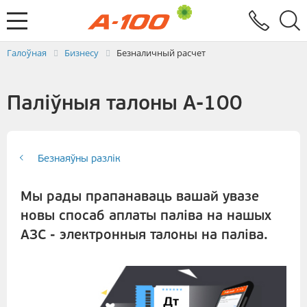
Абмен электроннымі дакументамі
Зваротная сувязь
Заяўка на выстаўленне ЭРФ
Паслугi
Галоўная
Бизнесу
Безналичный расчет
Паліўныя талоны А-100
Безнаяўны разлік
Мы рады прапанаваць вашай увазе
новы спосаб аплаты паліва на нашых
АЗС - электронныя талоны на паліва.