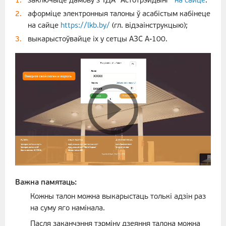
заключыце дамову з ТДА “Астотрэйдынг”
на сайце
.
аформіце электронныя талоны ў асабістым кабінеце
на сайце
https://lkb.by/
(гл. відэаінструкцыю);
выкарыстоўвайце іх у сетцы АЗС А-100.
Важна памятаць:
Кожны талон можна выкарыстаць толькі адзін раз
на суму яго намінала.
Пасля заканчэння тэрміну дзеяння талона можна