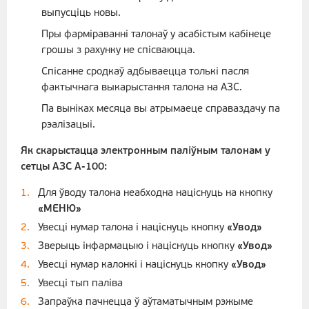
выпусціць новы.
Пры фарміраванні талонаў у асабістым кабінеце
грошы з рахунку не спісваюцца.
Спісанне сродкаў адбываецца толькі пасля
фактычнага выкарыстання талона на АЗС.
Па выніках месяца вы атрымаеце справаздачу па
рэалізацыі.
Як скарыстацца электронным паліўным талонам у
сетцы АЗС А-100:
Для ўводу талона неабходна націснуць на кнопку
«
МЕНЮ»
Увесці нумар талона і націснуць кнопку
«Увод»
Зверыць інфармацыю і націснуць кнопку
«Увод»
Увесці нумар калонкі і націснуць кнопку
«Увод»
Увесці тып паліва
Запраўка пачнецца ў аўтаматычным рэжыме