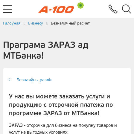
Абмен электроннымі дакументамі
Зваротная сувязь
Заяўка на выстаўленне ЭРФ
Паслугi
Галоўная
Бизнесу
Безналичный расчет
Праграма ЗАРАЗ ад
МТБанка!
Безнаяўны разлік
У нас вы можете заказать услуги и
продукцию с отсрочкой платежа по
программе ЗАРАЗ от МТБанка!
ЗАРАЗ
- отсрочка для бизнеса на покупку товаров и
услуг на выгодных условиях: