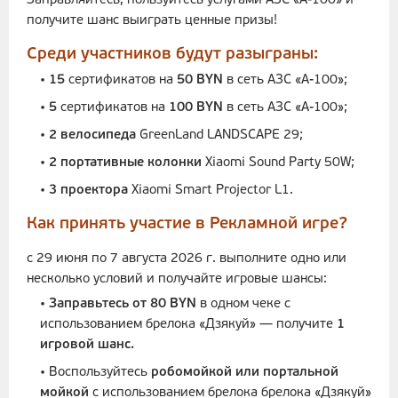
Заправляйтесь, пользуйтесь услугами АЗС «А-100» и
получите шанс выиграть ценные призы!
Среди участников будут разыграны:
•
15
сертификатов на
50 BYN
в сеть АЗС «А-100»;
•
5
сертификатов на
100 BYN
в сеть АЗС «А-100»;
•
2 велосипеда
GreenLand LANDSCAPE 29;
•
2 портативные колонки
Xiaomi Sound Party 50W;
•
3 проектора
Xiaomi Smart Projector L1.
Как принять участие в Рекламной игре?
с 29 июня по 7 августа 2026 г. выполните одно или
несколько условий и получайте игровые шансы:
•
Заправьтесь от 80 BYN
в одном чеке с
использованием брелока «Дзякуй» — получите
1
игровой шанс.
• Воспользуйтесь
робомойкой или портальной
мойкой
с использованием брелока брелока «Дзякуй»