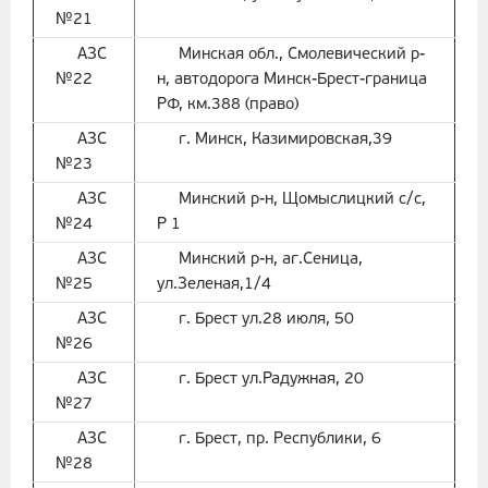
№21
АЗС
Минская обл., Смолевический р-
№22
н, автодорога Минск-Брест-граница
РФ, км.388 (право)
АЗС
г. Минск, Казимировская,39
№23
АЗС
Минский р-н, Щомыслицкий с/с,
№24
Р 1
АЗС
Минский р-н, аг.Сеница,
№25
ул.Зеленая,1/4
АЗС
г. Брест ул.28 июля, 50
№26
АЗС
г. Брест ул.Радужная, 20
№27
АЗС
г. Брест, пр. Республики, 6
№28