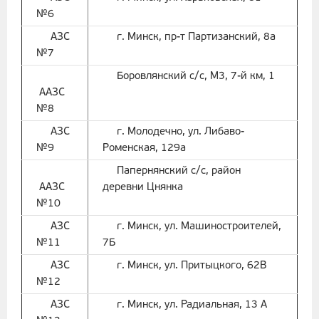
№6
АЗС
г. Минск, пр-т Партизанский, 8а
№7
Боровлянский с/с, M3, 7-й км, 1
ААЗС
№8
АЗС
г. Молодечно, ул. Либаво-
№9
Роменская, 129а
Папернянский с/с, район
ААЗС
деревни Цнянка
№10
АЗС
г. Минск, ул. Машиностроителей,
№11
7Б
АЗС
г. Минск, ул. Притыцкого, 62В
№12
АЗС
г. Минск, ул. Радиальная, 13 А