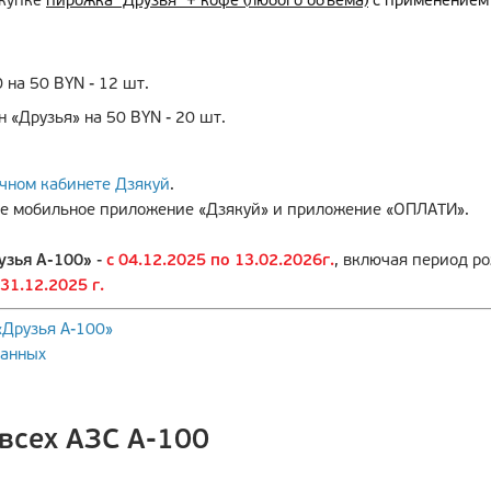
окупке
пирожка "Друзья" + кофе (любого объема)
с применением 
на 50 BYN - 12 шт.
 «Друзья» на 50 BYN - 20 шт.
чном кабинете Дзякуй
.
ие мобильное приложение «Дзякуй» и приложение «ОПЛАТИ».
узья А-100»
-
с 04.12.2025 по 13.02.2026г.
, включая период р
 31.12.2025
г.
«Друзья А-100
»
данных
всех АЗС А-100