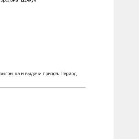
брелока "Дзякуй"
озыгрыша и выдачи призов. Период