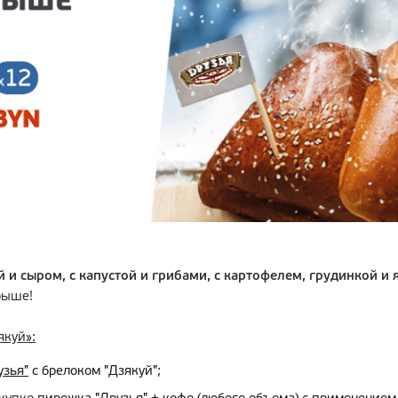
й и сыром, с капустой и грибами, с картофелем, грудинкой и
рыше!
якуй»:
узья"
с брелоком "Дзякуй"
;