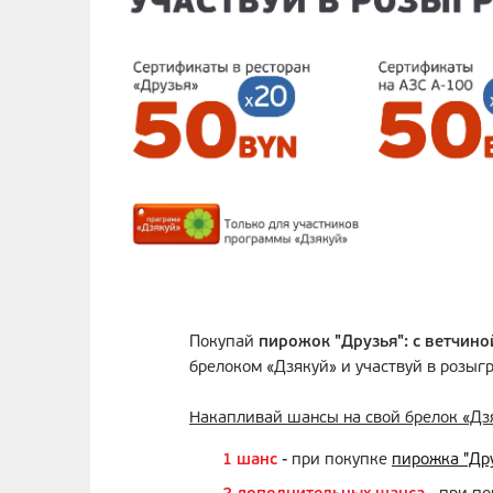
Покупай
пирожок "Друзья": с ветчино
брелоком «Дзякуй» и участвуй в розыг
Накапливай шансы на свой брелок «Дз
1 шанс
- при покупке
пирожка
"Др