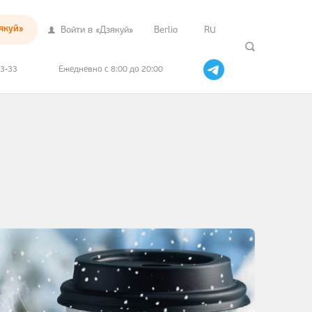
якуй»
Войти в «Дзякуй»
Berlio
RU
33-33
Ежедневно с 8:00 до 20:00