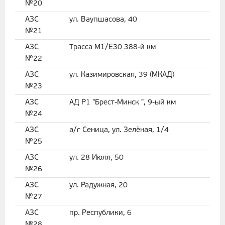
№20
АЗС
ул. Ваупшасова, 40
№21
АЗС
Трасса М1/Е30 388-й км
№22
АЗС
ул. Казимировская, 39 (МКАД)
№23
АЗС
АД Р1 "Брест-Минск ", 9-ый км
№24
АЗС
а/г Сеница, ул. Зелёная, 1/4
№25
АЗС
ул. 28 Июля, 50
№26
АЗС
ул. Радужная, 20
№27
АЗС
пр. Республики, 6
№28