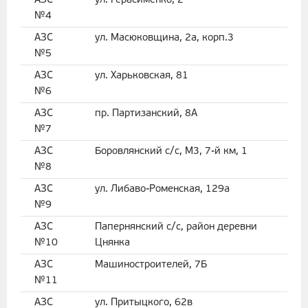
АЗС
ул. Герасименко, 2
№4
АЗС
ул. Масюковщина, 2а, корп.3
№5
АЗС
ул. Харьковская, 81
№6
АЗС
пр. Партизанский, 8А
№7
АЗС
Боровлянский с/с, M3, 7-й км, 1
№8
АЗС
ул. Либаво-Роменская, 129а
№9
АЗС
Папернянский с/с, район деревни
№10
Цнянка
АЗС
Машиностроителей, 7Б
№11
АЗС
ул. Притыцкого, 62в