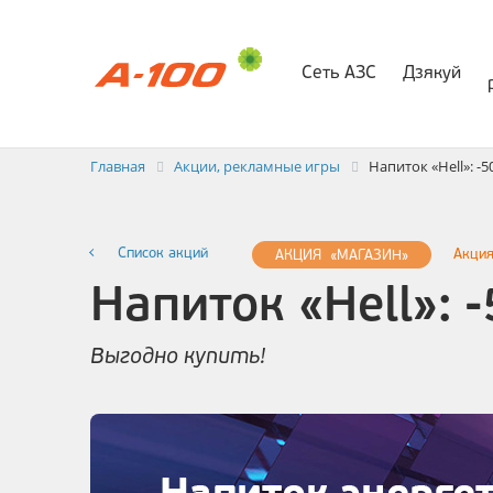
Сеть АЗС
Дзякуй
Электр
Заявка на выставлени
Главная
Акции, рекламные игры
Напиток «Hell»: -
Список акций
Акция
АКЦИЯ «МАГАЗИН»
Напиток «Hell»: 
Выгодно купить!