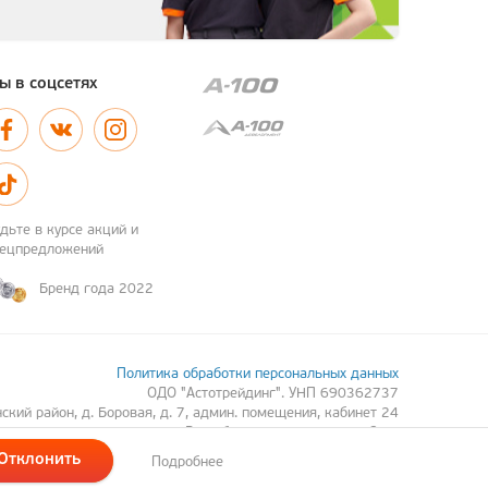
ы в соцсетях
дьте в курсе акций и
пецпредложений
Бренд года 2022
Политика обработки персональных данных
ОДО "Астотрейдинг". УНП 690362737
кий район, д. Боровая, д. 7, админ. помещения, кабинет 24
Разработка сайта
— Новый Сайт
Техническая поддержка и доработка
— Itach-soft
Отклонить
Подробнее