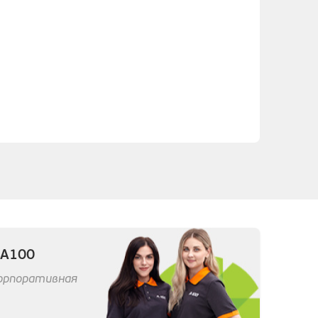
 А100
корпоративная