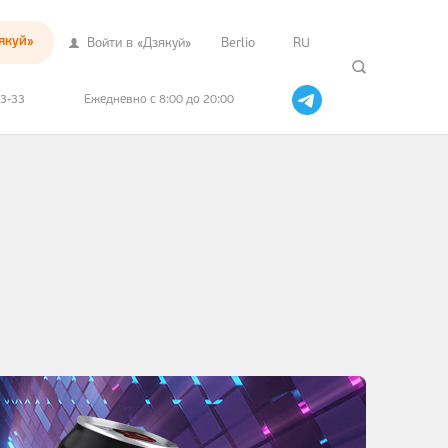
якуй»
Войти в «Дзякуй»
Berlio
RU
33-33
Ежедневно с 8:00 до 20:00