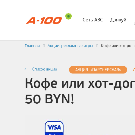
Сеть АЗС
Дзякуй
Электр
Заявка на выставлени
Главная
Акции, рекламные игры
Кофе или хот-дог 
Список акций
АКЦИЯ «ПАРТНЕРСКАЯ»
Кофе или хот-дог
50 BYN!