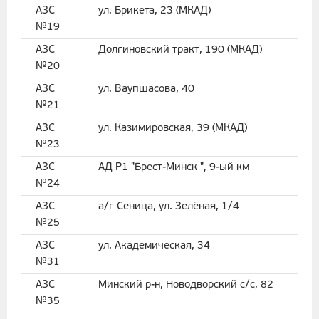
АЗС
ул. Брикета, 23 (МКАД)
№19
АЗС
Долгиновский тракт, 190 (МКАД)
№20
АЗС
ул. Ваупшасова, 40
№21
АЗС
ул. Казимировская, 39 (МКАД)
№23
АЗС
АД Р1 "Брест-Минск ", 9-ый км
№24
АЗС
а/г Сеница, ул. Зелёная, 1/4
№25
АЗС
ул. Академическая, 34
№31
АЗС
Минский р-н, Новодворский с/с, 82
№35