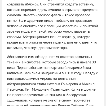
«отражать яблоко». Они стремятся создать эстетику,
которая передает идею, эмоцию в отрыве от предмета,
символа. Вместо красного флага – яркое кровавое
пятно. Если художник пишет пейзаж, он призывает
человека оценить его с позиции известной и понятной
заранее модели – такой, которую можно выразить
словами. Абстракционист пишет картину, которую
проще всего описать через музыку: для него цвет – то
же самое, что звук для композитора.
Абстракционизм объединяет множество различных
течений в искусстве, которые зародились в начале XX
века. Первая абстрактная картина (акварель) была
написана Василием Кандинским в 1910 году. Наряду с
ним выдающимися мировыми деятелями
абстракционизма стали Наталья Гончарова и Михаил
Ларионов, Пит Мондриан, Франтишек Купка и другие.
Не просто перечислить и значимых белорусских
художников, которые не знают в своем творчестве