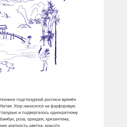
 технике подглазурной росписи времён
Китая. Узор наносился на фарфоровую
 глазурью и подвергалось однократному
амбук, роза, орхидея, хризантема,
нке хрупкость цветка, красоту