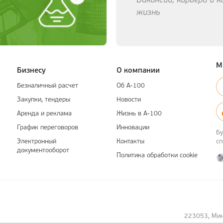
Вакансии, карьера и 
жизнь
М
Бизнесу
О компании
Безналичный расчет
Об А-100
Закупки, тендеры
Новости
Аренда и реклама
Жизнь в А-100
График переговоров
Инновации
Бу
Электронный
Контакты
с
документооборот
Политика обработки cookie
223053, Минс