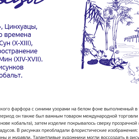
ского фарфора с синими узорами на белом фоне выполненный в
период он также был важным товаром международной торговли 
снове кобальта), затем изделие покрывалось сверху прозрачной
адусов. В рисунках преобладали флористические изображения: б
оны и журавли. Талантливые художники могли воссоздать в рису