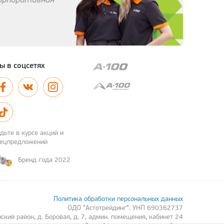
корпоративная
ы в соцсетях
дьте в курсе акций и
пецпредложений
Бренд года 2022
Политика обработки персональных данных
ОДО "Астотрейдинг". УНП 690362737
кий район, д. Боровая, д. 7, админ. помещения, кабинет 24