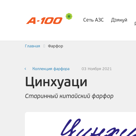
Сеть АЗС
Дзякуй
Электр
Заявка на выставлени
Главная
Фарфор
Коллекция фарфора
03 Ноября 2021
Цинхуаци
Старинный китайский фарфор