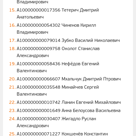
Владимирович
A100000000017356 Тетерич Дмитрий
Анатольевич
A100000000054302 Чиненов Кирилл
Владимирович
A100000000079014 Зубко Василий Николаевич
A100000000009758 Околот Станислав
Александрович
A100000000058436 Нефёдов Евгений
Валентинович
A100000000066607 Мхальчук Дмитрий Птрович
A100000000035548 Минайчев Сергей
Валентинович
A100000000010742 Ланин Евгений Михайлович
A100000000001649 Анна Белоусова Васильевна
A100000000030407 Жигадло Руслан
Александрович
A100000000071227 Кокшенёв Константин