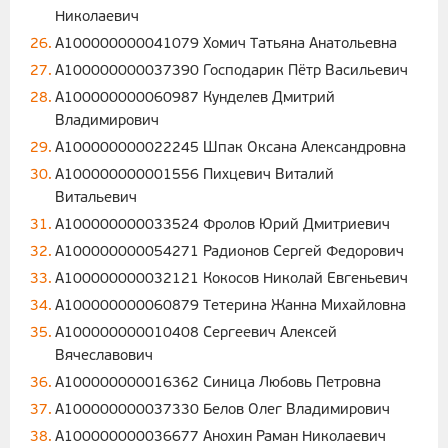
Николаевич
A100000000041079 Хомич Татьяна Анатольевна
A100000000037390 Господарик Пётр Васильевич
A100000000060987 Кунделев Дмитрий
Владимирович
A100000000022245 Шпак Оксана Александровна
A100000000001556 Пихцевич Виталий
Витальевич
A100000000033524 Фролов Юрий Дмитриевич
A100000000054271 Радионов Сергей Федорович
A100000000032121 Кокосов Николай Евгеньевич
A100000000060879 Тетерина Жанна Михайловна
A100000000010408 Сергеевич Алексей
Вячеславович
A100000000016362 Синица Любовь Петровна
A100000000037330 Белов Олег Владимирович
A100000000036677 Анохин Раман Николаевич