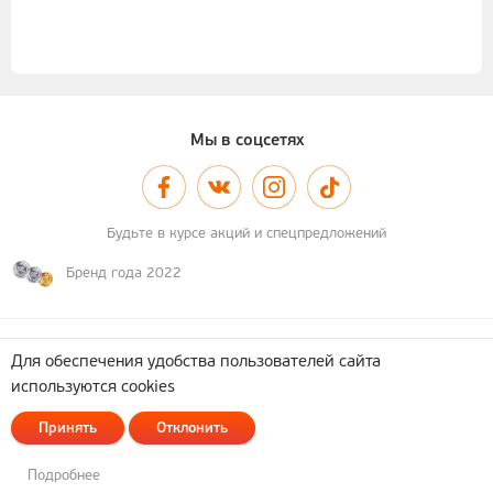
Мы в соцсетях
Будьте в курсе акций и спецпредложений
Бренд года 2022
© 2011–2026 А-100
Карта сайта
Для обеспечения удобства пользователей сайта
используются cookies
Политика обработки персональных данных
ОДО "Астотрейдинг". УНП 690362737
Принять
Отклонить
223053, Минский район, д. Боровая, д. 7, админ. помещения, кабинет 24
Разработка сайта
— Новый Сайт
Техническая поддержка и доработка
— Itach-soft
Подробнее