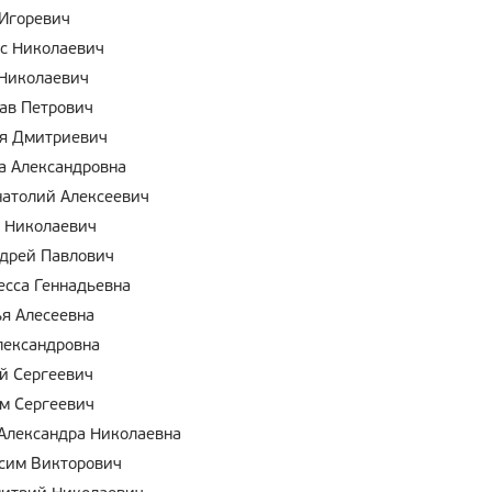
Игоревич
с Николаевич
Николаевич
ав Петрович
я Дмитриевич
а Александровна
атолий Алексеевич
 Николаевич
дрей Павлович
сса Геннадьевна
я Алесеевна
лександровна
й Сергеевич
м Сергеевич
Александра Николаевна
сим Викторович