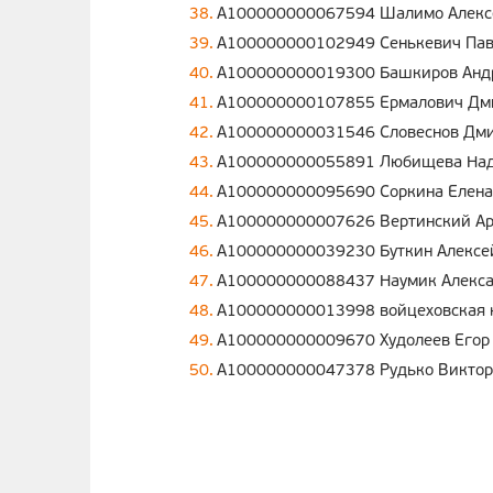
A100000000067594 Шалимо Алекс
A100000000102949 Сенькевич Пав
A100000000019300 Башкиров Андр
A100000000107855 Ермалович Дм
A100000000031546 Словеснов Дми
A100000000055891 Любищева Над
A100000000095690 Соркина Елена
A100000000007626 Вертинский Ар
A100000000039230 Буткин Алексе
A100000000088437 Наумик Алекса
A100000000013998 войцеховская 
A100000000009670 Худолеев Егор
A100000000047378 Рудько Виктор