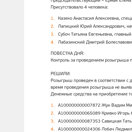
Председательствующий – Ермак Елена 
Присутствовало 4 человека:
Казеко Анастасия Алексеевна, спец
Лапицкий Юрий Александрович, на
Субоч Татьяна Евгеньевна, главный
Лабазинский Дмитрий Болеславович
ПОВЕСТКА ДНЯ:
Контроль за проведением розыгрыша п
РЕШИЛИ:
Розыгрыш проведен в соответствии с 
время проведения розыгрыша не выявл
Денежные средства на приобретение то
A100000000007872 Жук Вадим Ми
A100000000065089 Кривко Игорь 
A100000000087353 Савицкая Тать
A100000000024306 Лобач Людмил