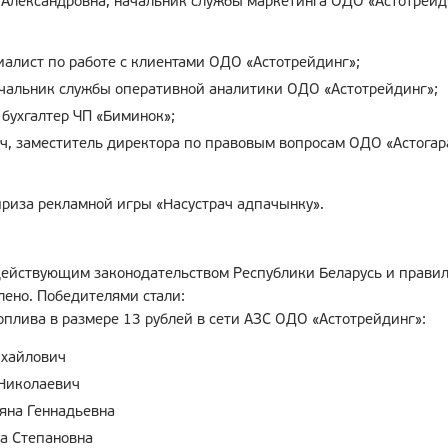
Александровна, начальник службы маркетинга ОДО «Астотрейд
иалист по работе с клиентами ОДО «Астотрейдинг»;
чальник службы оперативной аналитики ОДО «Астотрейдинг»;
 бухгалтер ЧП «Биминок»;
, заместитель директора по правовым вопросам ОДО «Астогар
риза рекламной игры «Насустрач адпачынку».
действующим законодательством Республики Беларусь и прави
ено. Победителями стали:
плива в размере 13 рублей в сети АЗС ОДО «Астотрейдинг»:
хайлович
Николаевич
яна Геннадьевна
а Степановна