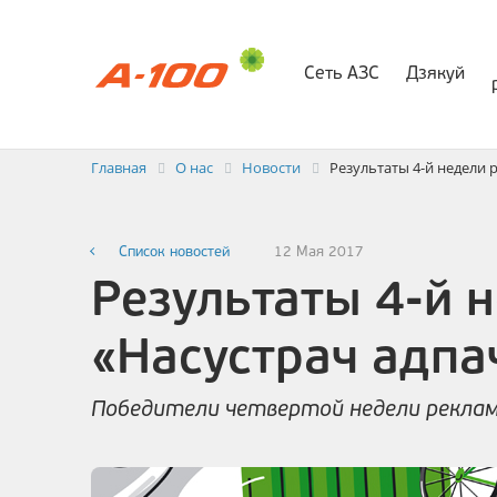
Сеть АЗС
Дзякуй
Электр
Заявка на выставлени
Главная
О нас
Новости
Результаты 4-й недели
Список новостей
12 Мая 2017
Результаты 4-й 
«Насустрач адпа
Победители четвертой недели реклам