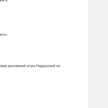
инг».
ант»
лами рекламной игры.Нарушений во