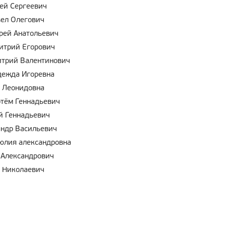
ей Сергеевич
ел Олегович
ей Анатольевич
итрий Егорович
трий Валентинович
ежда Игоревна
 Леонидовна
тём Геннадьевич
й Геннадьевич
ндр Васильевич
юлия александровна
 Александрович
 Николаевич