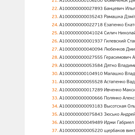
A100000000106200 Фомиченок Дм
A100000000027893 Банцевич Илья
A100000000035243 Рамашка Дзміт
A100000000022718 Езапенко Екат
A100000000041024 Силич Никола
A100000000001937 Гилевский Ста
A100000000040094 Любенков Дми
A100000000027555 Герасимович А
A100000000053584 Дятко Владим
A100000000104910 Малашко Влад
A100000000055528 Астапенко Ва
A100000000017289 Ивченко Макси
A100000000000666 Полянко Алекс
A100000000093183 Высотская Оль
A100000000075843 Зюсько Андрей
A100000000049489 Иджи Габриел 
A100000000005220 щербаков викт