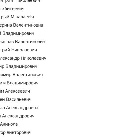
итрий Николаевич
 Збигневич
рый Мікалаевіч
ерина Валентиновна
й Владимирович
нислав Валентинович
трий Николаевич
лександр Николаевич
ир Владимирович
имир Валентинович
дим Владимирович
м Алексеевич
ей Васильевич
га Александровна
 Александрович
Акинола
ор викторович