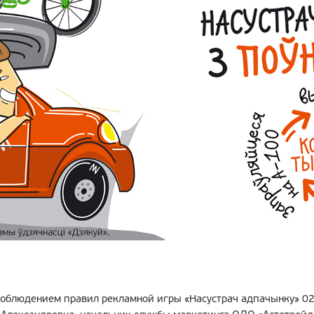
соблюдением правил рекламной игры «Насустрач адпачынку» 02