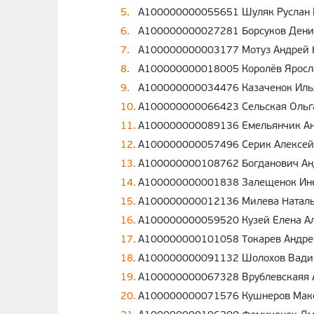
A100000000055651 Шуляк Руслан 
A100000000027281 Борсуков Дени
A100000000003177 Мотуз Андрей 
A100000000018005 Королёв Яросл
A100000000034476 Казаченок Иль
A100000000066423 Сельская Ольг
A100000000089136 Емельянчик Ан
A100000000057496 Серик Алексей
A100000000108762 Богданович Ан
A100000000001838 Залещенок Ине
A100000000012136 Милева Наталь
A100000000059520 Кузей Елена А
A100000000101058 Токарев Андре
A100000000091132 Шолохов Вади
A100000000067328 Врублевскаяя 
A100000000071576 Кушнеров Мак