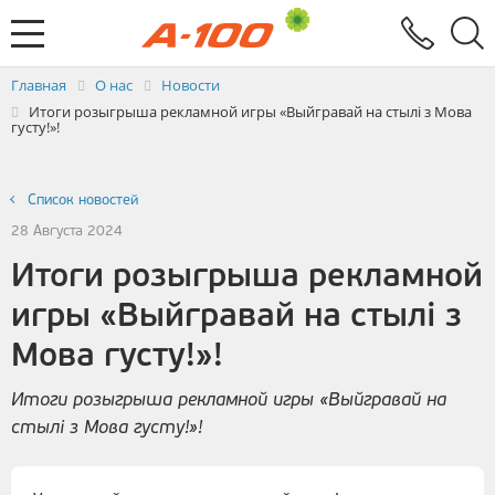
Электронный документооборот
Услуги
Заявка на выставление ЭСЧФ
Главная
О нас
Новости
Итоги розыгрыша рекламной игры «Выйгравай на стылі з Мова
густу!»!
Список новостей
28 Августа 2024
Итоги розыгрыша рекламной
игры «Выйгравай на стылі з
Мова густу!»!
Итоги розыгрыша рекламной игры «Выйгравай на
стылі з Мова густу!»!