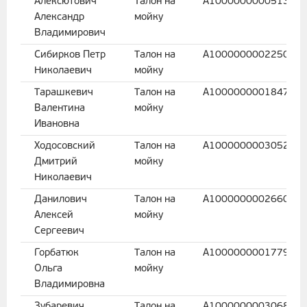
Алексютович
Талон на
A100000000051396
Александр
мойку
Владимирович
Сибирков Петр
Талон на
A100000000225032
Николаевич
мойку
Тарашкевич
Талон на
A100000000184773
Валентина
мойку
Ивановна
Ходосовский
Талон на
A100000000305230
Дмитрий
мойку
Николаевич
Данилович
Талон на
A100000000266002
Алексей
мойку
Сергеевич
Горбатюк
Талон на
A100000000177937
Ольга
мойку
Владимировна
Зубаревич
Талон на
A100000000306853