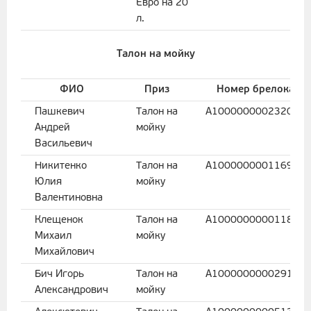
Евро на 20
л.
Талон на мойку
ФИО
Приз
Номер брелока
Пашкевич
Талон на
A100000000232027
Андрей
мойку
Васильевич
Никитенко
Талон на
A100000000116930
Юлия
мойку
Валентиновна
Клещенок
Талон на
A100000000011859
Михаил
мойку
Михайлович
Бич Игорь
Талон на
A100000000029144
Александрович
мойку