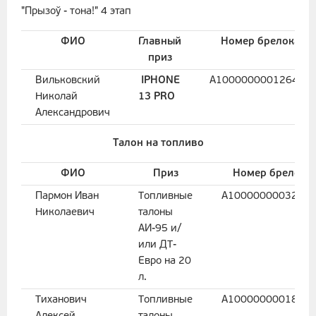
"Прызоў - тона!" 4 этап
ФИО
Главный
Номер брелока
приз
Вильковский
IPHONE
A100000000126413
Николай
13 PRO
Александрович
Талон на топливо
ФИО
Приз
Номер брелока
Пармон Иван
Топливные
A1000000003207
Николаевич
талоны
АИ-95 и/
или ДТ-
Евро на 20
л.
Тиханович
Топливные
A1000000001814