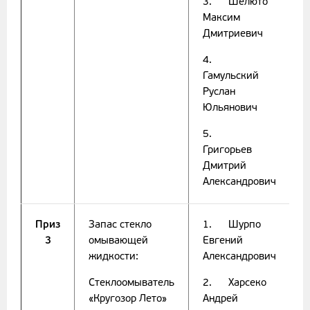
3. Шелюто
Максим
Дмитриевич
4.
Гамульский
Руслан
Юльянович
5.
Григорьев
Дмитрий
Александрович
Приз
Запас стекло
1. Шурпо
3
омывающей
Евгений
жидкости:
Александрович
Стеклоомыватель
2. Харсеко
«Кругозор Лето»
Андрей