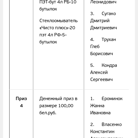
ПЭТ-бут 4л РБ-10
Леонидович
бутылок
3. Сугако
Стеклоомыватель
Дмитрий
«Чисто плюс»-20
Дмитриевич
пэт 4л РФ-5-
4. Трухан
бутылок
Глеб
Борисович
5. Кондра
Алексей
Сергеевич
Приз
Денежный приз в
1. Ероминок
4
размере 100,00
Жанна
бел.руб.
Ивановна
2. Власенко
Константин