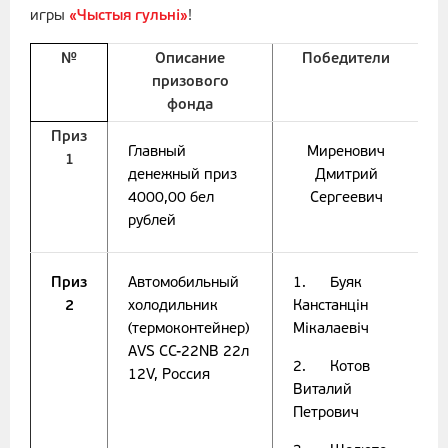
игры
«Чыстыя гульні»
!
№
Описание
Победители
призового
фонда
Приз
Главный
Миренович
1
денежный приз
Дмитрий
4000,00 бел
Сергеевич
рублей
Приз
Автомобильный
1. Буяк
2
холодильник
Канстанцiн
(термоконтейнер)
Мiкалаевiч
AVS CC-22NB 22л
2. Котов
12V, Россия
Виталий
Петрович