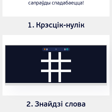
сапраўды спадабаецца!
Крэсцiк-нулiк
Знайдзi слова