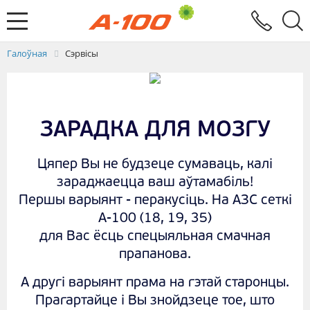
Абмен электроннымі дакументамі
Зваротная сувязь
Заяўка на выстаўленне ЭРФ
Паслугi
Галоўная
Сэрвісы
ЗАРАДКА ДЛЯ МОЗГУ
Цяпер Вы не будзеце сумаваць, калі
зараджаецца ваш аўтамабіль!
Першы варыянт - перакусіць. На АЗС сеткi
А-100 (18, 19, 35)
для Вас ёсць спецыяльная смачная
прапанова.
А другі варыянт прама на гэтай старонцы.
Прагартайце і Вы знойдзеце тое, што