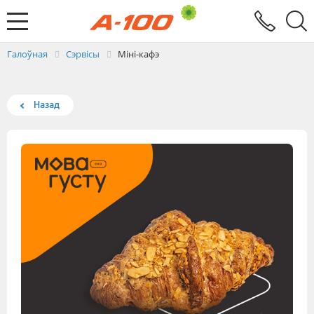
Абмен электроннымі дакументамі
Зваротная сувязь
Заяўка на выстаўленне ЭРФ
Паслугi
Галоўная
Сэрвісы
Міні-кафэ
Назад