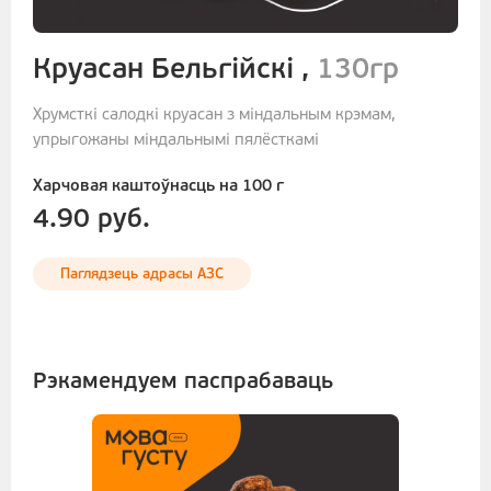
Круасан Бельгійскі ,
130гр
Хрумсткі салодкі круасан з міндальным крэмам,
упрыгожаны міндальнымі пялёсткамі
Харчовая каштоўнасць на 100 г
4.90 руб.
Паглядзець адрасы АЗС
Рэкамендуем паспрабаваць