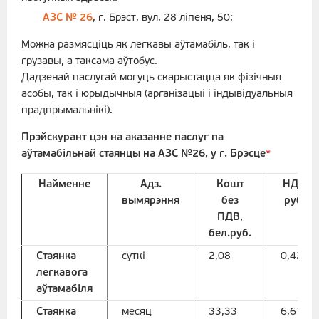
АЗС № 26
, г. Брэст, вул. 28 ліпеня, 50;
Можна размясціць як легкавы аўтамабіль, так і
грузавы, а таксама аўтобус.
Дадзенай паслугай могуць скарыстацца як фізічныя
асобы, так і юрыдычныя (арганізацыі і індывідуальныя
прадпрымальнікі).
Прэйскурант цэн на аказанне паслуг па
аўтамабільнай стаянцы на АЗС №26, у г. Брэсце
*
Найменне
Адз.
Кошт
НДС,
вымярэння
без
руб.
ПДВ,
бел.руб.
Стаянка
суткі
2,08
0,42
легкавога
аўтамабіля
Стаянка
месяц
33,33
6,67