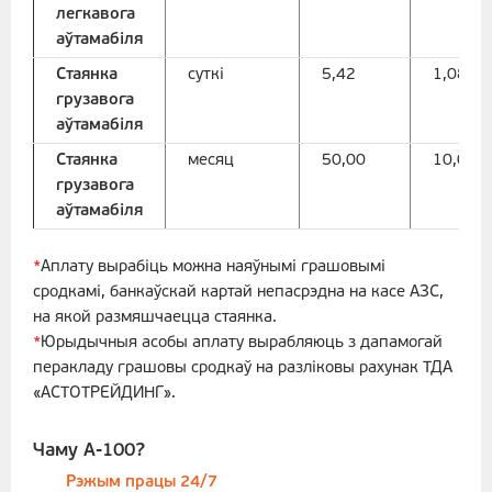
легкавога
аўтамабіля
Стаянка
суткі
5,42
1,08
грузавога
аўтамабіля
Стаянка
месяц
50,00
10,00
грузавога
аўтамабіля
*
Аплату вырабіць можна наяўнымі грашовымі
сродкамі, банкаўскай картай непасрэдна на касе АЗС,
на якой размяшчаецца стаянка.
*
Юрыдычныя асобы аплату вырабляюць з дапамогай
перакладу грашовы сродкаў на разліковы рахунак ТДА
«АСТОТРЕЙДИНГ».
Чаму А-100?
Рэжым працы 24/7