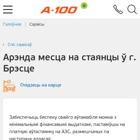
Абмен электроннымі дакументамі
Зваротная сувязь
Заяўка на выстаўленне ЭРФ
Паслугi
Галоўная
Сэрвісы
Спiс сэрвiсаў
Арэнда месца на стаянцы ў г.
Брэсце
Глядзець на карце
Забяспечыць бяспеку свайго аўтамабіля можна з
мінімальнымі фінансавымі выдаткамі, паставіўшы на
платную аўтастаянку на АЗС, размешчаных па
наступных адрасах: