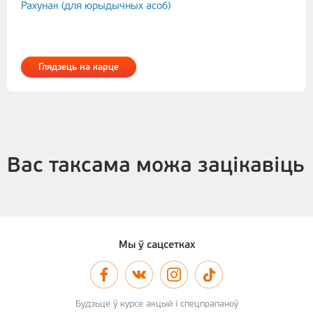
Рахунак (для юрыдычных асоб)
Глядзець на карце
Вас таксама можа зацікавіць
Мы ў сацсетках
Будзьце ў курсе акцый і спецпрапаноў