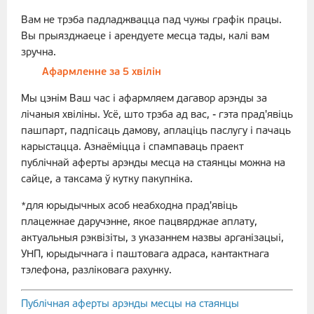
Вам не трэба падладжвацца пад чужы графік працы.
Вы прыязджаеце і арендуете месца тады, калі вам
зручна.
Афармленне за 5 хвілін
Мы цэнім Ваш час і афармляем дагавор арэнды за
лічаныя хвіліны. Усё, што трэба ад вас, - гэта прад'явіць
пашпарт, падпісаць дамову, аплаціць паслугу і пачаць
карыстацца. Азнаёміцца і спампаваць праект
публічнай аферты арэнды месца на стаянцы можна на
сайце, а таксама ў кутку пакупніка.
*для юрыдычных асоб неабходна прад'явіць
плацежнае даручэнне, якое пацвярджае аплату,
актуальныя рэквізіты, з указаннем назвы арганізацыі,
УНП, юрыдычнага і паштовага адраса, кантактнага
тэлефона, разліковага рахунку.
Публічная аферты арэнды месцы на стаянцы