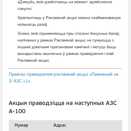
«Дзякуй», якія дзейнічаюць на момант здзяйснення
пакупкі.
Удзельнічаць у Рэкламнай акцыі можна неабмежаваную
колькасць разоў.
Зніжкі, якія прымяняюцца пры спісанні бонусных балаў,
налічаных у рамках Рэкламнай акцыі, не сумуюцца з
іншымі дзеючымі прапановамі кампаніі і могуць быць
выкарыстаны выключна ў рамках правядзення гэтай
Рэкламнай акцыі.
Правілы правядзення рэкламнай акцыі «Памнажай на
3! АЗС 11»
Акцыя праводзіцца на наступных АЗС
А-100
Нумар
Адрас