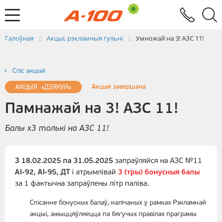
Абмен электроннымі дакументамі
Зваротная сувязь
Заяўка на выстаўленне ЭРФ
Паслугi
Галоўная
Акцыі, рэкламныя гульні
Умножай на 3! АЗС 11!
Спiс акцый
Акцыя завершана
АКЦЫЯ «ДЗЯКУЙ»
Памнажай на 3! АЗС 11!
Балы х3 толькі на АЗС 11!
З 18.02.2025 па 31.05.2025
запраўляйся на АЗС №11
АІ-92, АІ-95, ДТ
і атрымлівай
3 (тры) бонусныя балы
за 1 фактычна запраўлены літр паліва.
Спісанне бонусных балаў, налічаных у рамках Рэкламнай
акцыі, ажыццяўляецца па бягучых правілах праграмы