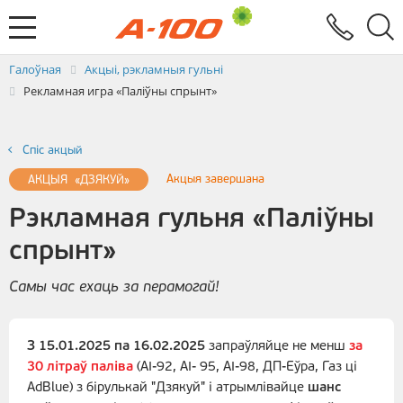
Абмен электроннымі дакументамі
Зваротная сувязь
Заяўка на выстаўленне ЭРФ
Паслугi
Галоўная
Акцыі, рэкламныя гульні
Рекламная игра «Паліўны спрынт»
Спiс акцый
Акцыя завершана
АКЦЫЯ «ДЗЯКУЙ»
Рэкламная гульня «Паліўны
спрынт»
Самы час ехаць за перамогай!
З 15.01.2025 па 16.02.2025
запраўляйце не менш
за
30 літраў паліва
(АІ-92, АІ- 95, АІ-98, ДП-Еўра, Газ ці
AdBlue) з бірулькай "Дзякуй" і атрымлівайце
шанс