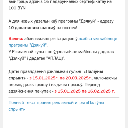
выйграць адзін з 16 падарункавых сертыфікатаў на
100 BYN!
А для новых удзельнікаў праграмы "Дзякуй" - адразу
10 дадатковых шансаў
на поспех!
Важна:
абавязковая рэгістрацыя ў
асабістым кабінеце
праграмы "Дзякуй"
.
У Рэкламнай гульні не ўдзельнічае мабільны дадатак
"Дзякуй" і дадатак "АПЛАЦІ".
Даты правядзення рэкламнай гульні
«Паліўны
спрынт»
-
з
15.01.2025г. па 20.03.2025г.
, уключаючы
перыяд розыгрышу і выдачы прызоў. Перыяд
здзяйснення пакупак -
з 15.01.2025 па 16.02.2025
г.
Полный текст правил рекламной игры «Паліўны
спрынт»