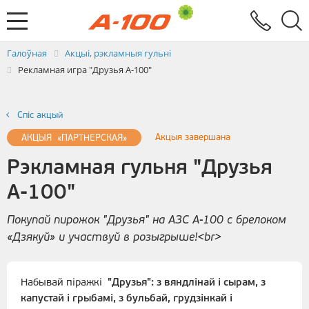
Абмен электроннымі дакументамі
Зваротная сувязь
Заяўка на выстаўленне ЭРФ
Паслугi
Галоўная
Акцыі, рэкламныя гульні
Рекламная игра "Друзья А-100"
Спiс акцый
Акцыя завершана
АКЦЫЯ «ПАРТНЕРСКАЯ»
Рэкламная гульня "Друзья
А-100"
Покупай пирожок "Друзья" на АЗС А-100 с брелоком
«Дзякуй» и участвуй в розыгрыше!<br>
Набывай піражкі
"Друзья": з вяндлінай і сырам, з
капустай і грыбамі, з бульбай, грудзінкай і