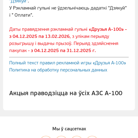
"Дзякуй"
.
У Рэкламнай гульні не ўдзельнічаюць дадаткі "Дзякуй"
і " Оплати".
Даты правядзення рэкламнай гульні
«Друзья А-100»
-
з 04.12.2025 па 13.02.2026
, з улікам перыяду
розыгрышу і выдачы прызоў. Перыяд здзяйснення
пакупак -
з 04.12.2025 па 31.12.2025 г.
Полный текст правил рекламной игры «Друзья А-100
»
Политика на обработку персональных данных
Акцыя праводзіцца на ўсіх АЗС А-100
Мы ў сацсетках