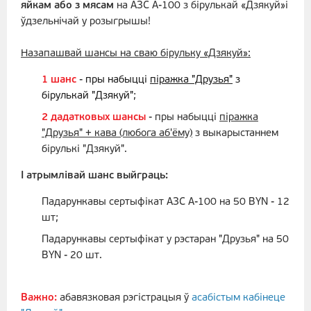
яйкам або
з мясам
на АЗС А-100 з бірулькай «Дзякуй»і
ўдзельнічай у розыгрышы!
Назапашвай шансы на сваю бірульку «Дзякуй»:
1 шанс
-
пры набыцці
піражка
"Друзья"
з
бірулькай "Дзякуй"
;
2 дадатковых шансы
- пры набыцці
піражка
"Друзья" + кава (любога аб'ёму)
з выкарыстаннем
бірулькі "Дзякуй".
І атрымлівай шанс выйграць:
Падарункавы сертыфікат АЗС А-100 на 50 BYN - 12
шт;
Падарункавы сертыфікат у рэстаран "Друзья" на 50
BYN - 20 шт.
Важно:
абавязковая рэгістрацыя ў
асабістым кабінеце