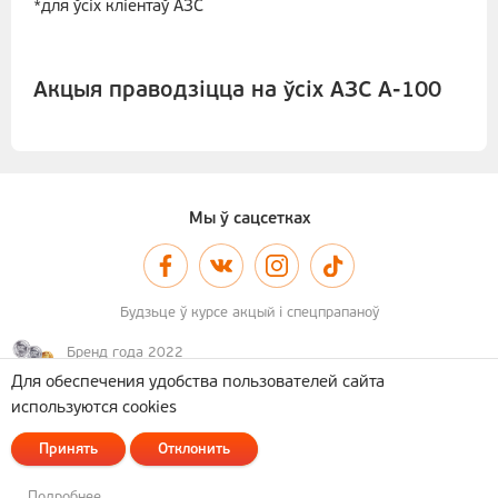
*для ўсіх кліентаў АЗС
Акцыя праводзіцца на ўсіх АЗС А-100
Мы ў сацсетках
Будзьце ў курсе акцый і спецпрапаноў
Бренд года 2022
Для обеспечения удобства пользователей сайта
используются cookies
© 2011–2026 А-100
Карта сайта
Принять
Отклонить
Палітыка апрацоўкі персанальных дадзеных
Распрацоўка сайта
— Новы Сайт
Подробнее