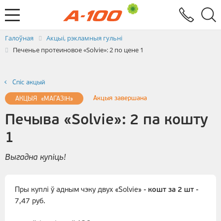
Абмен электроннымі дакументамі
Зваротная сувязь
Заяўка на выстаўленне ЭРФ
Паслугi
Галоўная
Акцыі, рэкламныя гульні
Печенье протеиновое «Solvie»: 2 по цене 1
Спiс акцый
Акцыя завершана
АКЦЫЯ «МАГАЗIН»
Печыва «Solvie»: 2 па кошту
1
Выгадна купіць!
Пры куплi ў адным чэку двух «Solvie» -
кошт за 2 шт
-
7,47 руб.