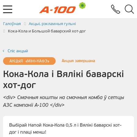
Абмен электроннымі дакументамі
Зваротная сувязь
Заяўка на выстаўленне ЭРФ
Паслугi
Галоўная
Акцыі, рэкламныя гульні
Кока-Кола и Большой баварский хот-дог
Спiс акцый
Акцыя завершана
АКЦЫЯ «МІНІ-КАФЭ»
Кока-Кола і Вялікі баварскі
хот-дог
<div> Смачныя кошты на смачныя комба ў сетцы
АЗС кампаніі А-100 </div>
Выбірай Напой Кока-Кола 0,5 л і Вялікі баварскі хот-
дог і плаці менш!