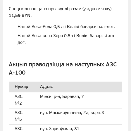
Спецыяльная цана пры куплі разам (у адным чэку)
-
11,59 BYN.
Напой Кока-Кола 0,5 л і Вялікі баварскі хот-дог.
Напой Кока-кола Зеро 0,5л і Вялікі баварскі хот-
дог.
Акцыя праводзіцца на наступных АЗС
А-100
Нумар
Адрас
АЗС
Мінскі р-н, Баравая, 7
№2
АЗС
вул. Масюкоўшчына, 2а, корп.3
№5
АЗС
вул. Харкаўская, 81