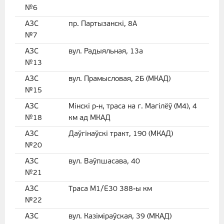
№6
АЗС
пр. Партызанскі, 8А
№7
АЗС
вул. Радыяльная, 13а
№13
АЗС
вул. Прамысловая, 2Б (МКАД)
№15
АЗС
Мінскі р-н, траса на г. Магілёў (М4), 4
№18
км ад МКАД
АЗС
Даўгінаўскі тракт, 190 (МКАД)
№20
АЗС
вул. Ваўпшасава, 40
№21
АЗС
Траса М1/Е30 388-ы км
№22
АЗС
вул. Казіміраўская, 39 (МКАД)