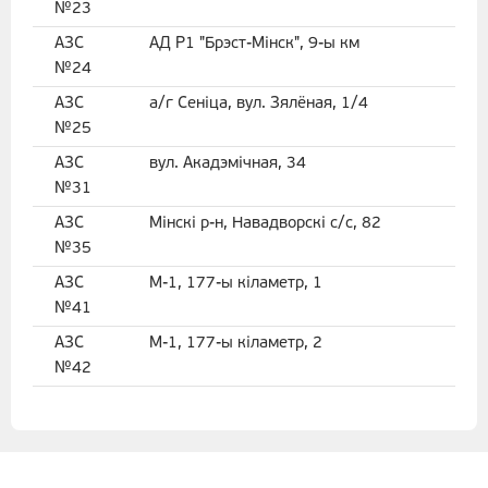
№23
АЗС
АД Р1 "Брэст-Мінск", 9-ы км
№24
АЗС
а/г Сеніца, вул. Зялёная, 1/4
№25
АЗС
вул. Акадэмiчная, 34
№31
АЗС
Мінскі р-н, Навадворскі с/с, 82
№35
АЗС
М-1, 177-ы кіламетр, 1
№41
АЗС
М-1, 177-ы кіламетр, 2
№42