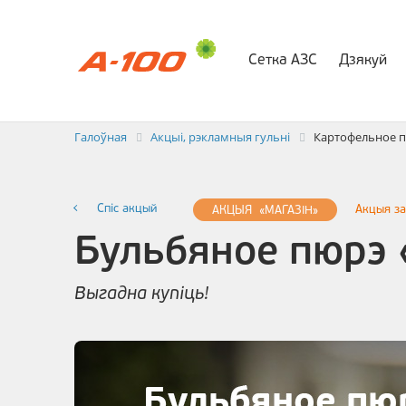
Сетка АЗС
Дзякуй
Абмен элек
Галоўная
Акцыі, рэкламныя гульні
Картофельное пю
Спiс акцый
Акцыя з
АКЦЫЯ «МАГАЗIН»
Бульбяное пюрэ «
Выгадна купіць!