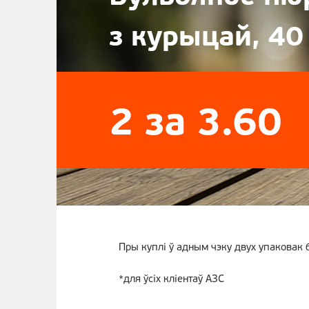
Пры куплi ў адным чэку двух упаковак 
*для ўсіх кліентаў АЗС