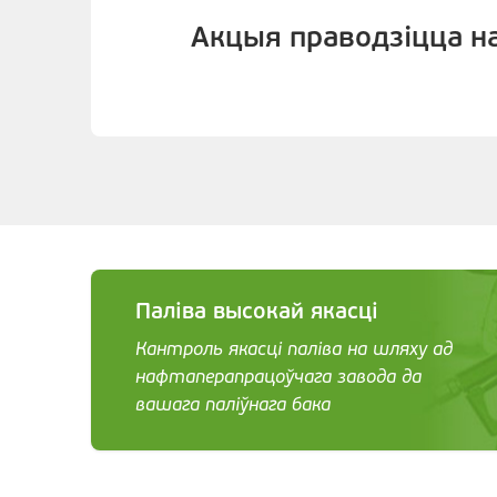
Акцыя праводзіцца на
Паліва высокай якасці
Кантроль якасці паліва на шляху ад
нафтаперапрацоўчага завода да
вашага паліўнага бака