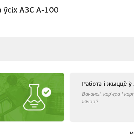
 ўсіх АЗС А-100
Работа і жыццё ў
Вакансіі, кар'ера і к
жыццё
М