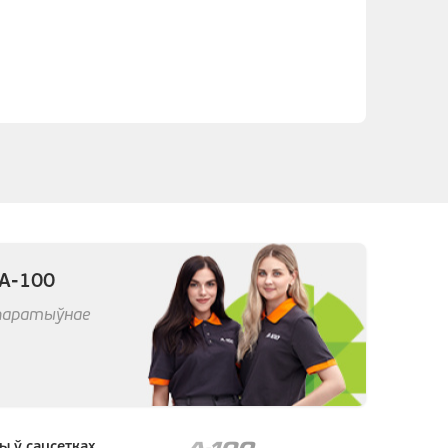
 А-100
арпаратыўнае
ы ў сацсетках