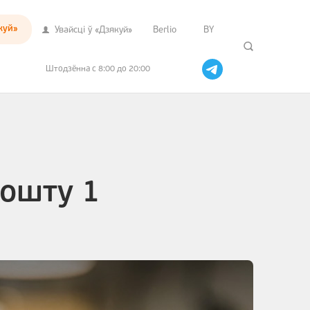
куй»
Увайсцi ў «Дзякуй»
Berlio
BY
Штодзённа с 8:00 до 20:00
кошту 1