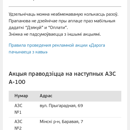
Удзельнічаць можна неабмежаваную колькасць разоў.
Прапанова не дзейнічае пры аплаце праз мабільныя
дадаткі “Дзякуй” и “Оплати”.
Зніжка не падсумоўваецца з іншымі акцыямі.
Правила проведения рекламной акции «Дарога
пачынаеца з кавы»
Акцыя праводзіцца на наступных АЗС
А-100
Нумар
Адрас
АЗС
вул. Прыгарадная, 69
№1
АЗС
Мінскі р-н, Баравая, 7
№2