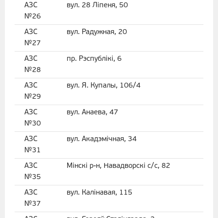
АЗС
вул. 28 Лiпеня, 50
№26
АЗС
вул. Радужная, 20
№27
АЗС
пр. Рэспублікі, 6
№28
АЗС
вул. Я. Купалы, 106/4
№29
АЗС
вул. Анаева, 47
№30
АЗС
вул. Акадэмiчная, 34
№31
АЗС
Мінскі р-н, Навадворскі с/с, 82
№35
АЗС
вул. Калінавая, 115
№37