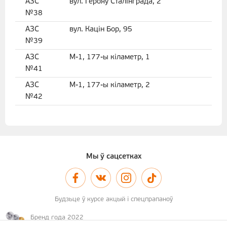
АЗС
вул. Герояў Сталінграда, 2
№38
АЗС
вул. Кацін Бор, 95
№39
АЗС
М-1, 177-ы кіламетр, 1
№41
АЗС
М-1, 177-ы кіламетр, 2
№42
Мы ў сацсетках
Будзьце ў курсе акцый і спецпрапаноў
Бренд года 2022