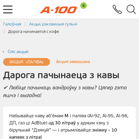
Абмен электроннымі дакументамі
Зваротная сувязь
Заяўка на выстаўленне ЭРФ
Паслугi
Галоўная
Акцыі, рэкламныя гульні
Дорога начинается с кофе
Спiс акцый
Акцыя завершана
АКЦЫЯ «ПАЛIВА»
Дарога пачынаеца з кавы
✔ Любіце пачынаць вандроўку з кавы? Цяпер гэта
яшчэ і выгадна!
Набывайце каву аб’ёмам
М
і паліва (АІ-92, АІ-95, АІ-98,
ДП, газ ці AdBlue) а
д 30 літраў
у адным чэку з
бірулькай “Дзякуй” — i атрымлівайце
зніжку - 10
капеек з літра!