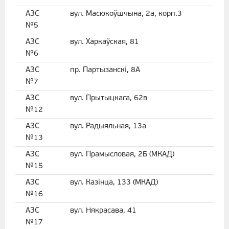
АЗС
вул. Масюкоўшчына, 2а, корп.3
№5
АЗС
вул. Харкаўская, 81
№6
АЗС
пр. Партызанскі, 8А
№7
АЗС
вул. Прытыцкага, 62в
№12
АЗС
вул. Радыяльная, 13а
№13
АЗС
вул. Прамысловая, 2Б (МКАД)
№15
АЗС
вул. Казінца, 133 (МКАД)
№16
АЗС
вул. Някрасава, 41
№17