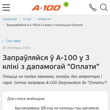
Абмен электроннымі дакументамі
Зваротная сувязь
Заяўка на выстаўленне ЭРФ
Паслугi
Галоўная
О нас
Новости
Заправляйся в А-100 в 3 клика с помощью Оплати
Спiс навін
20 лістапада 2020
Запраўляйся ў А-100 у 3
клікі з дапамогай "Оплати"
Плаціце за паліва імгненна, анлайн, без аператара і
чаргі. Сетка заправак А-100 далучылася да "Оплати"!
Для гэтага неабходна:
Адсканіраваць QR-код на калонцы пры дапамозе