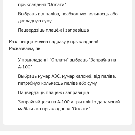
прыкладання "Оплати"
Выбраць від паліва, неабходную колькасць або
дакладную суму
Пацвердзіць плацёж і заправіцца
Разлічыцца можна і адразу ў прыкладанні!
Расказваем, як:
У прыкладанні "Оплати" выбраць "Запраўка на
А-100"
Выбраць нумар АЗС, нумар калонкі, від паліва,
патрэбную колькасць паліва або суму
Пацвердзіць плацёж і заправіцца
Запраўляйцеся на А-100 у тры клікі з дапамогай
мабільнага прыкладання "Оплати"