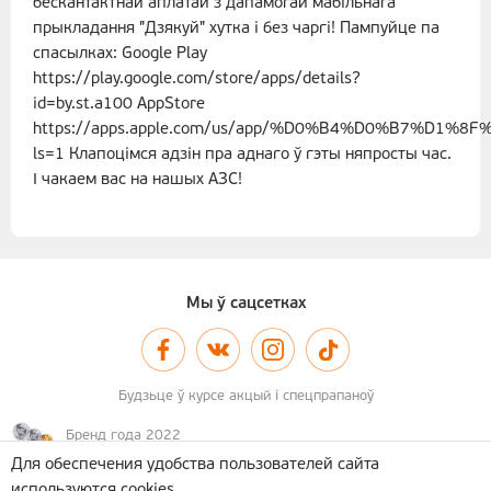
бескантактнай аплатай з дапамогай мабільнага
прыкладання "Дзякуй" хутка і без чаргі! Пампуйце па
спасылках: Google Play
https://play.google.com/store/apps/details?
id=by.st.a100 AppStore
https://apps.apple.com/us/app/%D0%B4%D0%B7%D1%
ls=1 Клапоцiмся адзiн пра аднаго ў гэты няпросты час.
І чакаем вас на нашых АЗС!
Мы ў сацсетках
Будзьце ў курсе акцый і спецпрапаноў
Бренд года 2022
Для обеспечения удобства пользователей сайта
используются cookies