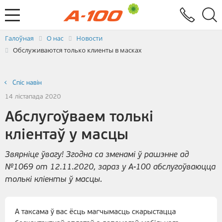
Абмен электроннымі дакументамі
Зваротная сувязь
Заяўка на выстаўленне ЭРФ
Паслугi
Галоўная
О нас
Новости
Обслуживаются только клиенты в масках
Спiс навін
14 лістапада 2020
Абслугоўваем толькі
кліентаў у масцы
Звярніце ўвагу! Згодна са зменамі ў рашэнне ад
№1069 от 12.11.2020, зараз у А-100 абслугоўваюцца
толькі кліенты ў масцы.
А таксама ў вас ёсць магчымасць скарыстацца