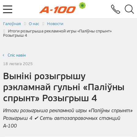
Абмен электроннымі дакументамі
Зваротная сувязь
Заяўка на выстаўленне ЭРФ
Паслугi
Галоўная
О нас
Новости
Итоги розыгрыша рекламной игры «Паліўны спрынт»
Розыгрыш 4
Спiс навін
18 лютага 2025
Вынікі розыгрышу
рэкламнай гульні «Паліўны
спрынт» Розыгрыш 4
Итоги розыгрыша рекламной игры «Паліўны спрынт»
Розыгрыш 4 ✔ Сеть автозаправочных станций
А-100