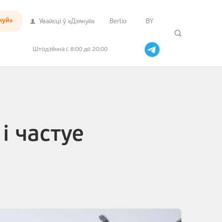
куй»
Увайсцi ў «Дзякуй»
Berlio
BY
Штодзённа с 8:00 до 20:00
і частуе