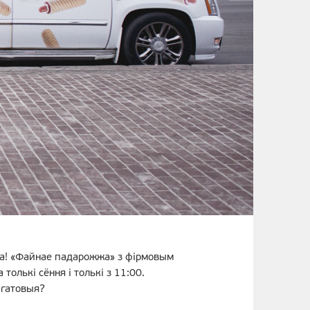
ста! «Файнае падарожжа» з фірмовым
толькі сёння і толькі з 11:00.
 гатовыя?