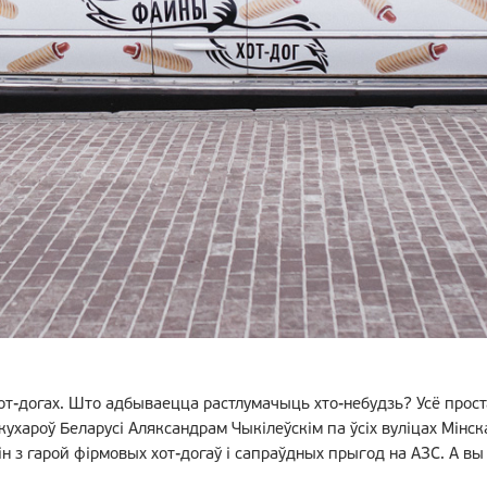
 хот-догах. Што адбываецца растлумачыць хто-небудзь? Усё про
кухароў Беларусі Аляксандрам Чыкiлеўскiм па ўсіх вуліцах Мінска 
н з гарой фірмовых хот-догаў і сапраўдных прыгод на АЗС. А вы