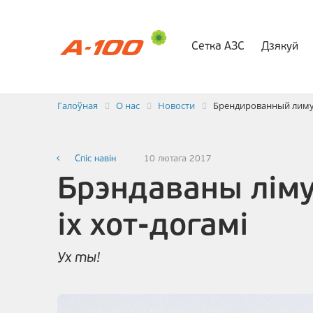
Сетка АЗС
Дзякуй
Абмен элек
Галоўная
О нас
Новости
Брендированный лимуз
Спiс навін
10 лютага 2017
Брэндаваны лімуз
іх хот-догамі
Ух ты!