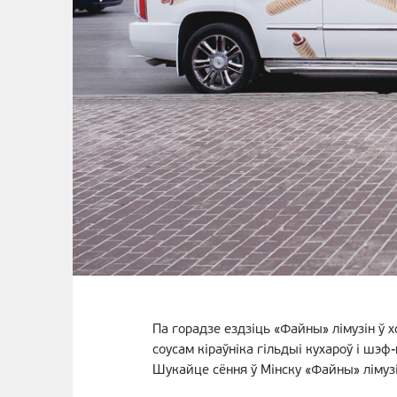
Па горадзе ездзіць «Файны» лімузін ў
соусам кіраўніка гільдыі кухароў і шэф-
Шукайце сёння ў Мінску «Файны» лімузі