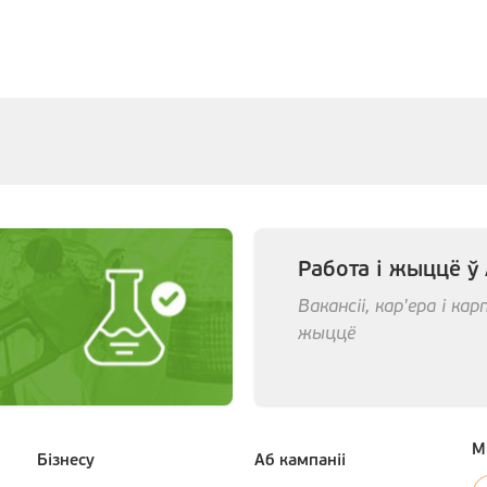
Работа і жыццё ў
Вакансіі, кар'ера і к
жыццё
М
Бiзнесу
Аб кампанii