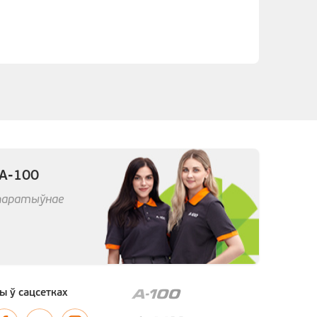
 А-100
арпаратыўнае
ы ў сацсетках