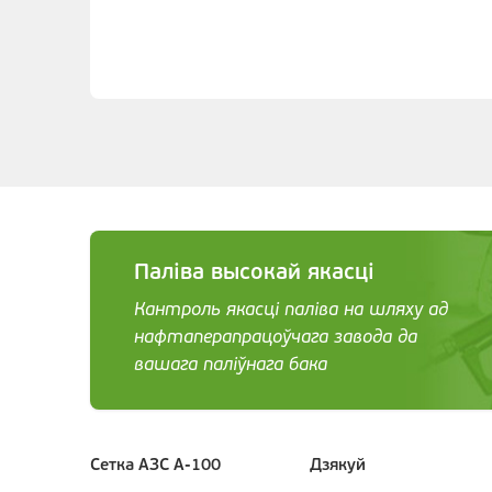
Паліва высокай якасці
Кантроль якасці паліва на шляху ад
нафтаперапрацоўчага завода да
вашага паліўнага бака
Сетка АЗС А-100
Дзякуй