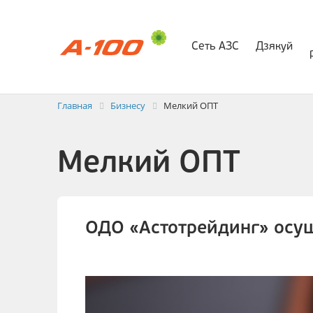
Сеть АЗС
Дзякуй
Электр
Заявка на выставлени
Главная
Бизнесу
Мелкий ОПТ
Мелкий ОПТ
ОДО «Астотрейдинг» осу