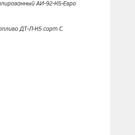
илированный АИ-92-К5-Евро
опливо ДТ-Л-К5 сорт С