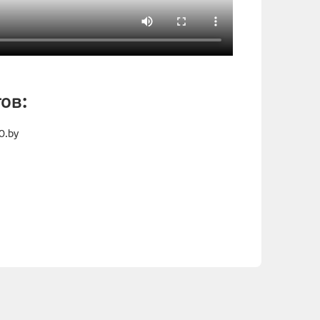
ов:
0.by