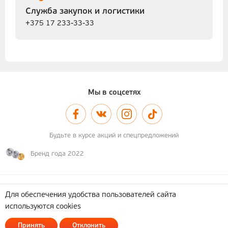
Служба закупок и логистики
+375 17 233-33-33
Мы в соцсетях
Будьте в курсе акций и спецпредложений
Бренд года 2022
© 2011–2026 А-100
Карта сайта
Для обеспечения удобства пользователей сайта
используются cookies
Политика обработки персональных данных
ОДО "Астотрейдинг". УНП 690362737
Принять
Отклонить
223053, Минский район, д. Боровая, д. 7, админ. помещения, кабинет 24