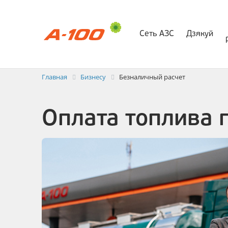
Сеть АЗС
Дзякуй
Электр
Заявка на выставлени
Главная
Бизнесу
Безналичный расчет
Оплата топлива 