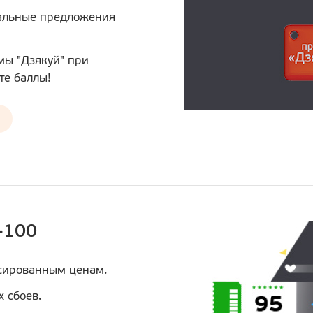
альные предложения
ы "Дзякуй" при
те баллы!
-100
сированным ценам.
 сбоев.