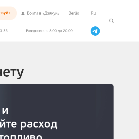
якуй»
Войти в «Дзякуй»
Berlio
RU
33-33
Ежедневно с 8:00 до 20:00
чету
 и
йте расход
 топливо