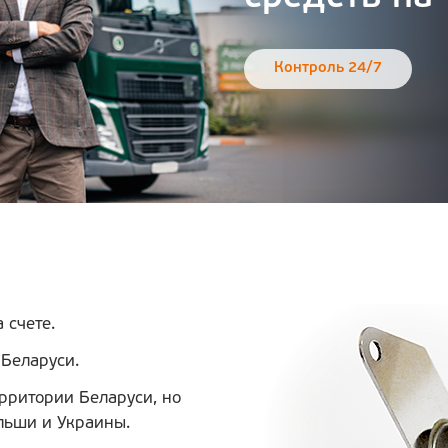
Контроль 24/7
 счете.
 Беларуси.
ерритории Беларуси, но
льши и Украины.