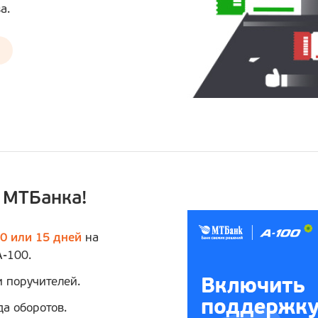
а.
 МТБанка!
10 или 15 дней
на
А-100.
и поручителей.
да оборотов.