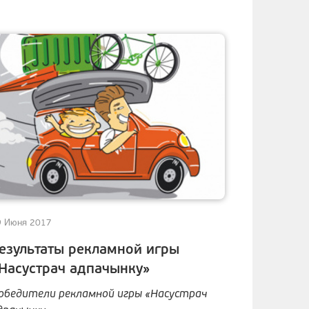
9 Июня 2017
езультаты рекламной игры
Насустрач адпачынку»
обедители рекламной игры «Насустрач