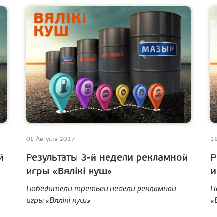
01 Августа 2017
1
й
Результаты 3-й недели рекламной
Р
игры «Вялiкi куш»
и
й
Победители третьей недели рекламной
П
игры «Вялiкi куш»
«