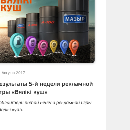
 Августа 2017
езультаты 5-й недели рекламной
гры «Вялiкi куш»
обедители пятой недели рекламной игры
Вялiкi куш»