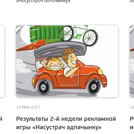
«Насустрач адпачынку»
а
19 Мая 2017
1
й
Результаты 2-й недели рекламной
Р
игры «Насустрач адпачынку»
и