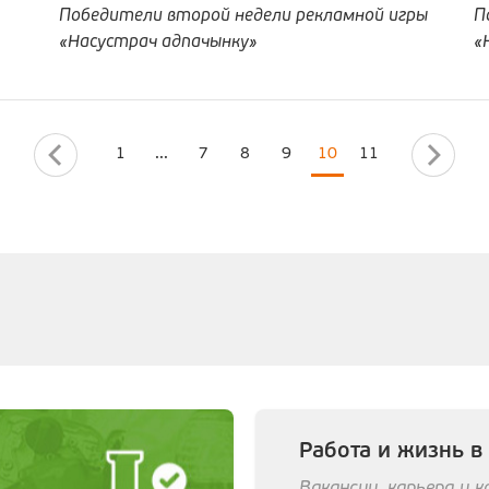
Победители второй недели рекламной игры
П
«Насустрач адпачынку»
«
1
...
7
8
9
10
11
Работа и жизнь в
Вакансии, карьера и 