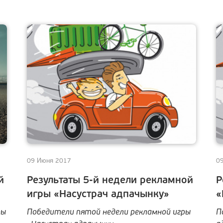
09 Июня 2017
0
й
Результаты 5-й недели рекламной
Р
игры «Насустрач адпачынку»
«
ры
Победители пятой недели рекламной игры
П