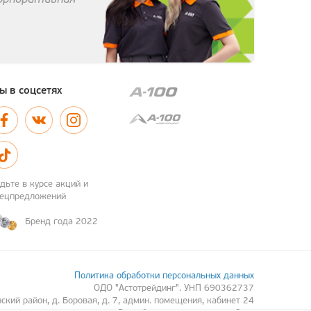
ы в соцсетях
дьте в курсе акций и
пецпредложений
Бренд года 2022
Политика обработки персональных данных
ОДО "Астотрейдинг". УНП 690362737
кий район, д. Боровая, д. 7, админ. помещения, кабинет 24