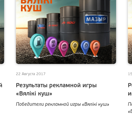
22 Августа 2017
15
й
Результаты рекламной игры
Р
«Вялiкi куш»
и
Победители рекламной игры «Вялiкi куш»
П
«