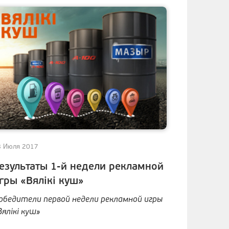
8 Июля 2017
езультаты 1-й недели рекламной
гры «Вялiкi куш»
обедители первой недели рекламной игры
Вялiкi куш»