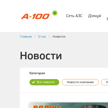
Сеть АЗС
Дзякуй
Электр
Заявка на выставлени
Главная
О нас
Новости
Новости
Категория
Все новости
Новости компании
Н