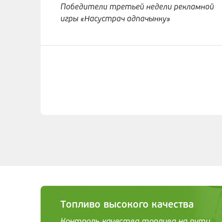
Победители третьей недели рекламной
игры «Насустрач адпачынку»
Топливо высокого качества
Контроль качества топлива на пути