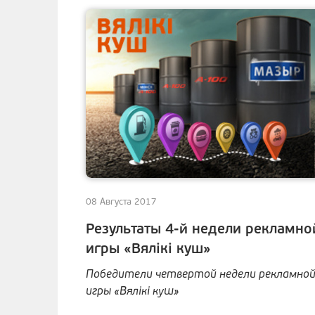
08 Августа 2017
Результаты 4-й недели рекламно
игры «Вялiкi куш»
Победители четвертой недели рекламно
игры «Вялiкi куш»