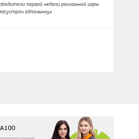
обедители первой недели рекламной игры
Насустрач адпачынку»
 А100
корпоративная